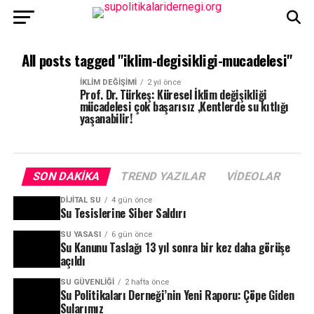
All posts tagged "iklim-degisikligi-mucadelesi"
İKLIM DEĞIŞIMI
2 yıl önce
Prof. Dr. Türkeş: Küresel İklim değişikliği
mücadelesi çok başarısız ,Kentlerde su kıtlığı
yaşanabilir!
SON DAKIKA
TREND YAZILAR
VIDEOLAR
DIJITAL SU
4 gün önce
Su Tesislerine Siber Saldırı
SU YASASI
6 gün önce
Su Kanunu Taslağı 13 yıl sonra bir kez daha görüşe
açıldı
SU GÜVENLIĞI
2 hafta önce
Su Politikaları Derneği’nin Yeni Raporu: Çöpe Giden
Sularımız