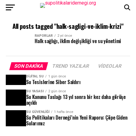
All posts tagged "halk-sagligi-ve-iklim-krizi"
RAPORLAR
2 yıl önce
Halk sağlığı, iklim değişikliği ve su yönetimi
SON DAKIKA
TREND YAZILAR
VIDEOLAR
DIJITAL SU
1 gün önce
Su Tesislerine Siber Saldırı
SU YASASI
2 gün önce
Su Kanunu Taslağı 13 yıl sonra bir kez daha görüşe
açıldı
SU GÜVENLIĞI
1 hafta önce
Su Politikaları Derneği’nin Yeni Raporu: Çöpe Giden
Sularımız