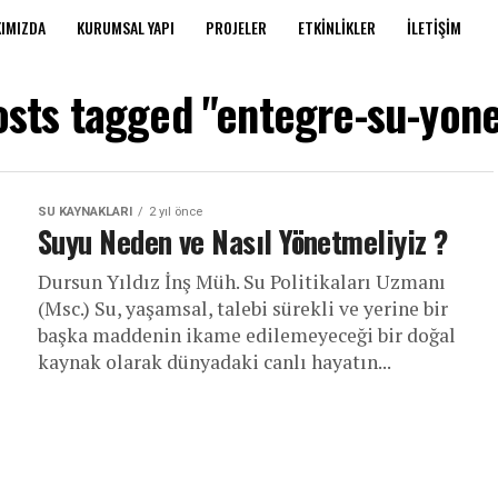
IMIZDA
KURUMSAL YAPI
PROJELER
ETKINLIKLER
İLETIŞIM
osts tagged "entegre-su-yon
SU KAYNAKLARI
2 yıl önce
Suyu Neden ve Nasıl Yönetmeliyiz ?
Dursun Yıldız İnş Müh. Su Politikaları Uzmanı
(Msc.) Su, yaşamsal, talebi sürekli ve yerine bir
başka maddenin ikame edilemeyeceği bir doğal
kaynak olarak dünyadaki canlı hayatın...