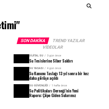
etimi"
SON DAKIKA
TREND YAZILAR
VIDEOLAR
DIJITAL SU
3 gün önce
Su Tesislerine Siber Saldırı
SU YASASI
4 gün önce
Su Kanunu Taslağı 13 yıl sonra bir kez
daha görüşe açıldı
SU GÜVENLIĞI
1 hafta önce
Su Politikaları Derneği’nin Yeni
Raporu: Çöpe Giden Sularımız