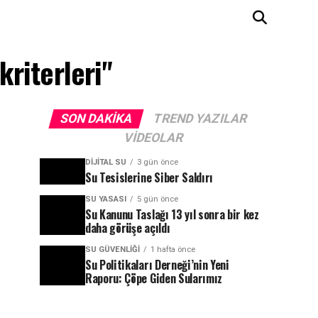
kriterleri"
SON DAKIKA
TREND YAZILAR
VIDEOLAR
DIJITAL SU
3 gün önce
Su Tesislerine Siber Saldırı
SU YASASI
5 gün önce
Su Kanunu Taslağı 13 yıl sonra bir kez
daha görüşe açıldı
SU GÜVENLIĞI
1 hafta önce
Su Politikaları Derneği’nin Yeni
Raporu: Çöpe Giden Sularımız