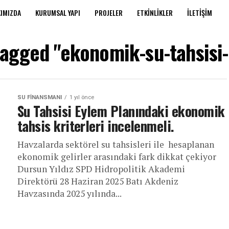
IMIZDA
KURUMSAL YAPI
PROJELER
ETKINLIKLER
İLETIŞIM
tagged "ekonomik-su-tahsisi-
SU FINANSMANI
1 yıl önce
Su Tahsisi Eylem Planındaki ekonomik
tahsis kriterleri incelenmeli.
Havzalarda sektörel su tahsisleri ile hesaplanan
ekonomik gelirler arasındaki fark dikkat çekiyor
Dursun Yıldız SPD Hidropolitik Akademi
Direktörü 28 Haziran 2025 Batı Akdeniz
Havzasında 2025 yılında...