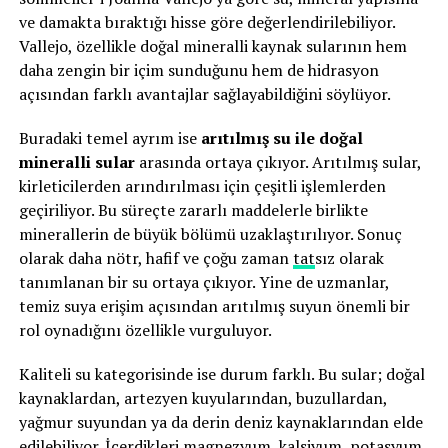
ve damakta bıraktığı hisse göre değerlendirilebiliyor.
Vallejo, özellikle doğal mineralli kaynak sularının hem
daha zengin bir içim sunduğunu hem de hidrasyon
açısından farklı avantajlar sağlayabildiğini söylüyor.
Buradaki temel ayrım ise
arıtılmış su ile doğal
mineralli sular
arasında ortaya çıkıyor. Arıtılmış sular,
kirleticilerden arındırılması için çeşitli işlemlerden
geçiriliyor. Bu süreçte zararlı maddelerle birlikte
minerallerin de büyük bölümü uzaklaştırılıyor. Sonuç
olarak daha nötr, hafif ve çoğu zaman
tat
sız olarak
tanımlanan bir su ortaya çıkıyor. Yine de uzmanlar,
temiz suya erişim açısından arıtılmış suyun önemli bir
rol oynadığını özellikle vurguluyor.
Kaliteli su kategorisinde ise durum farklı. Bu sular; doğal
kaynaklardan, artezyen kuyularından, buzullardan,
yağmur suyundan ya da derin deniz kaynaklarından elde
edilebiliyor. İçerdikleri magnezyum, kalsiyum, potasyum