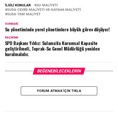
İLGILI KONULAR:
SU-MALIYETI
SUDA-CEVRE-MALIYETI-VE-KAYNAK-MALIYETI
SUDA-TAM-MALIYET
SONRAKI
Su yönetiminde yerel yönetimlere büyük görev düşüyor!
KAÇIRMA
SPD Başkanı Yıldız: Sulama’da Kurumsal Kapasite
geliştirilmeli, Toprak-Su Genel Müdürlüğü yeniden
kurulmalıdır.
BEĞENEBILECEKLERIN
YORUM ATMAK IÇIN TIKLA