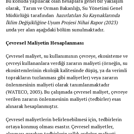
Bu konuda yapılacak olan hesaplara genel bir yaklaşım
olarak, Tarım ve Orman Bakanlığı, Su Yönetimi Genel
Müdürlüğü tarafından
hazırlatılan Su Kaynaklarında
İklim Değişikliğine Uyum Projesi Nihai Rapor (2023)
un
da yer alan aşağıdaki bölüm sunulmaktadır.
Çevresel Maliyetin Hesaplanması
Çevresel maliyet, su kullanımının çevreye, ekosisteme ve
çevreyi kullananlara verdiği zararın maliyeti (örneğin, su
ekosistemlerinin ekolojik kalitesinde düşüş, ya da verimli
toprakların tuzlanması gibi maliyetler) veya zararın
önlenmesinin maliyeti olarak tanımlanmaktadır
(WATECO, 2003). Bu çalışmada çevresel maliyet, çevreye
verilen zararın önlenmesinin maliyeti (tedbirler) esas
alınarak hesaplanmıştır.
Çevresel maliyetlerin belirlenebilmesi için, tedbirlerin
ortaya konmuş olması esastır. Çevresel maliyetler,
alınması gereken tedbirlerin yıllık eşdeğer maliyeti