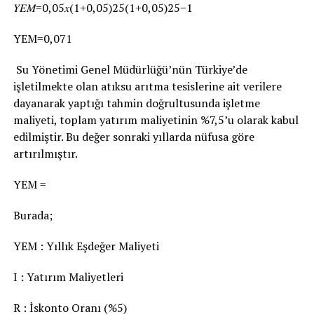
𝑌𝐸𝑀=0,05𝑥(1+0,05)25(1+0,05)25−1
YEM=0,071
Su Yönetimi Genel Müdürlüğü’nün Türkiye’de
işletilmekte olan atıksu arıtma tesislerine ait verilere
dayanarak yaptığı tahmin doğrultusunda işletme
maliyeti, toplam yatırım maliyetinin %7,5’u olarak kabul
edilmiştir. Bu değer sonraki yıllarda nüfusa göre
artırılmıştır.
YEM =
Burada;
YEM : Yıllık Eşdeğer Maliyeti
I : Yatırım Maliyetleri
R : İskonto Oranı (%5)