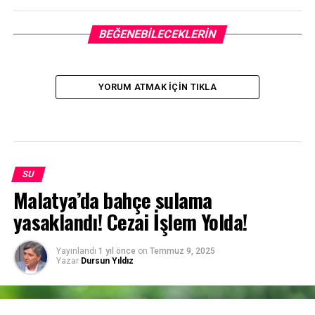
BEĞENEBILECEKLERIN
YORUM ATMAK IÇIN TIKLA
SU
Malatya’da bahçe sulama
yasaklandı! Cezai İşlem Yolda!
Yayınlandı
1 yıl önce
on
Temmuz 9, 2025
Yazar
Dursun Yıldız