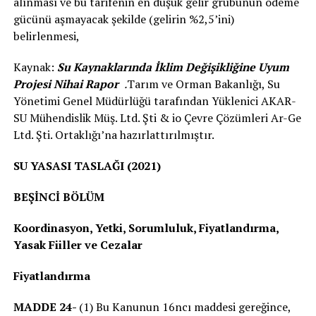
alınması ve bu tarifenin en düşük gelir grubunun ödeme
gücünü aşmayacak şekilde (gelirin %2,5’ini)
belirlenmesi,
Kaynak:
Su Kaynaklarında İklim Değişikliğine Uyum
Projesi Nihai Rapor
.
Tarım ve Orman Bakanlığı, Su
Yönetimi Genel Müdürlüğü tarafından Yüklenici AKAR-
SU Mühendislik Müş. Ltd. Şti & io Çevre Çözümleri Ar-Ge
Ltd. Şti. Ortaklığı’na hazırlattırılmıştır.
SU YASASI TASLAĞI (2021)
BEŞİNCİ BÖLÜM
Koordinasyon, Yetki, Sorumluluk, Fiyatlandırma,
Yasak Fiiller ve Cezalar
Fiyatlandırma
MADDE 24-
(1) Bu Kanunun 16ncı maddesi gereğince,