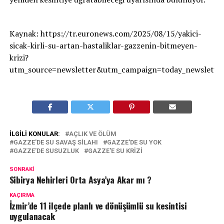
Kaynak: https://tr.euronews.com/2025/08/15/yakici-
sicak-kirli-su-artan-hastaliklar-gazzenin-bitmeyen-
krizi?
utm_source=newsletter&utm_campaign=today_newslet
İLGILI KONULAR:
AÇLIK VE ÖLÜM
GAZZE'DE SU SAVAŞ SILAHI
GAZZE'DE SU YOK
GAZZE'DE SUSUZLUK
GAZZE'E SU KRIZI
SONRAKI
Sibirya Nehirleri Orta Asya’ya Akar mı ?
KAÇIRMA
İzmir’de 11 ilçede planlı ve dönüşümlü su kesintisi
uygulanacak