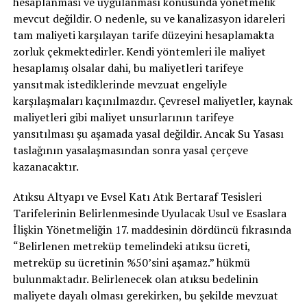
hesaplanması ve uygulanması konusunda yönetmelik
mevcut değildir. O nedenle, su ve kanalizasyon idareleri
tam maliyeti karşılayan tarife düzeyini hesaplamakta
zorluk çekmektedirler. Kendi yöntemleri ile maliyet
hesaplamış olsalar dahi, bu maliyetleri tarifeye
yansıtmak istediklerinde mevzuat engeliyle
karşılaşmaları kaçınılmazdır. Çevresel maliyetler, kaynak
maliyetleri gibi maliyet unsurlarının tarifeye
yansıtılması şu aşamada yasal değildir. Ancak Su Yasası
taslağının yasalaşmasından sonra yasal çerçeve
kazanacaktır.
Atıksu Altyapı ve Evsel Katı Atık Bertaraf Tesisleri
Tarifelerinin Belirlenmesinde Uyulacak Usul ve Esaslara
İlişkin Yönetmeliğin 17. maddesinin dördüncü fıkrasında
“Belirlenen metreküp temelindeki atıksu ücreti,
metreküp su ücretinin %50’sini aşamaz.” hükmü
bulunmaktadır. Belirlenecek olan atıksu bedelinin
maliyete dayalı olması gerekirken, bu şekilde mevzuat