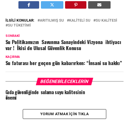
İLGILI KONULAR:
ARITILMIŞ SU
KALITELI SU
SU KALITESI
SU TÜKETIMI
SONRAKI
Su Politikamızın Savunma Sanayindeki Vizyona ihtiyacı
var ! İkisi de Ulusal Güvenlik Konusu
KAÇIRMA
Su faturası her geçen gün kabarırken: “İnsani su hakkı”
BEĞENEBILECEKLERIN
Gıda güvenliğinde sulama suyu kalitesinin
önemi
YORUM ATMAK IÇIN TIKLA