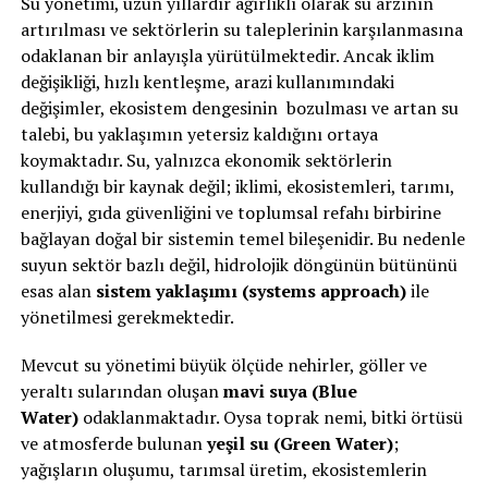
Su yönetimi, uzun yıllardır ağırlıklı olarak su arzının
artırılması ve sektörlerin su taleplerinin karşılanmasına
odaklanan bir anlayışla yürütülmektedir. Ancak iklim
değişikliği, hızlı kentleşme, arazi kullanımındaki
değişimler, ekosistem dengesinin bozulması ve artan su
talebi, bu yaklaşımın yetersiz kaldığını ortaya
koymaktadır. Su, yalnızca ekonomik sektörlerin
kullandığı bir kaynak değil; iklimi, ekosistemleri, tarımı,
enerjiyi, gıda güvenliğini ve toplumsal refahı birbirine
bağlayan doğal bir sistemin temel bileşenidir. Bu nedenle
suyun sektör bazlı değil, hidrolojik döngünün bütününü
esas alan
sistem yaklaşımı (systems approach)
ile
yönetilmesi gerekmektedir.
Mevcut su yönetimi büyük ölçüde nehirler, göller ve
yeraltı sularından oluşan
mavi suya (Blue
Water)
odaklanmaktadır. Oysa toprak nemi, bitki örtüsü
ve atmosferde bulunan
yeşil su (Green Water)
;
yağışların oluşumu, tarımsal üretim, ekosistemlerin