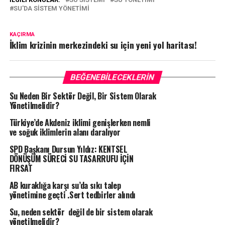
SU'DA SISTEM YÖNETIMI
KAÇIRMA
İklim krizinin merkezindeki su için yeni yol haritası!
BEĞENEBILECEKLERIN
Su Neden Bir Sektör Değil, Bir Sistem Olarak
Yönetilmelidir?
Türkiye’de Akdeniz iklimi genişlerken nemli
ve soğuk iklimlerin alanı daralıyor
SPD Başkanı Dursun Yıldız: KENTSEL
DÖNÜŞÜM SÜRECİ SU TASARRUFU İÇİN
FIRSAT
AB kuraklığa karşı su’da sıkı talep
yönetimine geçti .Sert tedbirler alındı
Su, neden sektör değil de bir sistem olarak
yönetilmelidir?