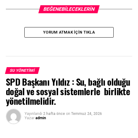
BEĞENEBILECEKLERIN
YORUM ATMAK IÇIN TIKLA
SU YÖNETIMI
SPD Başkanı Yıldız : Su, bağlı olduğu
doğal ve sosyal sistemlerle birlikte
yönetilmelidir.
Yayınlandı
2 hafta önce
on
Temmuz 24, 2026
Yazar
admin