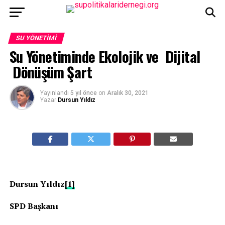
SU YÖNETIMI
Su Yönetiminde Ekolojik ve Dijital
Dönüşüm Şart
Yayınlandı
5 yıl önce
on
Aralık 30, 2021
Yazar
Dursun Yıldız
Dursun Yıldız
[1]
SPD Başkanı