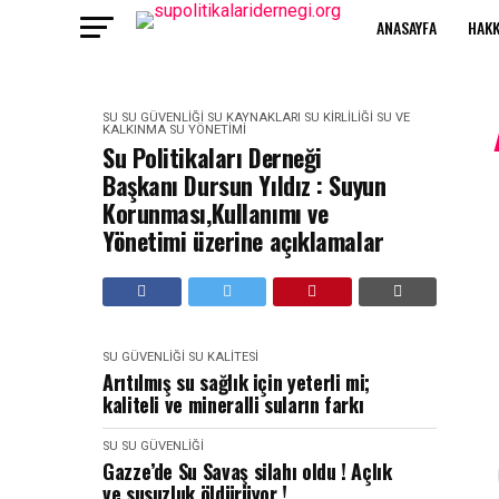
ANASAYFA
HAKK
SU
SU GÜVENLIĞI
SU KAYNAKLARI
SU KIRLILIĞI
SU VE
KALKINMA
SU YÖNETIMI
Su Politikaları Derneği
Başkanı Dursun Yıldız : Suyun
Korunması,Kullanımı ve
Yönetimi üzerine açıklamalar
SU GÜVENLIĞI
SU KALITESI
Arıtılmış su sağlık için yeterli mi;
kaliteli ve mineralli suların farkı
SU
SU GÜVENLIĞI
Gazze’de Su Savaş silahı oldu ! Açlık
ve susuzluk öldürüyor !