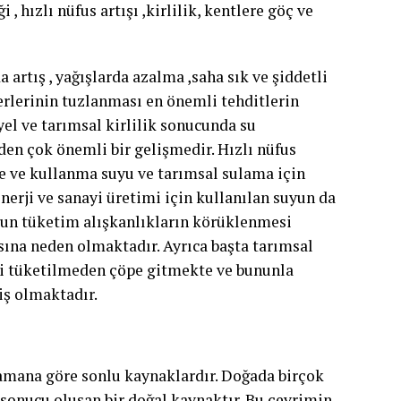
 hızlı nüfus artışı ,kirlilik, kentlere göç ve
a artış , yağışlarda azalma ,saha sık ve şiddetli
rlerinin tuzlanması en önemli tehditlerin
yel ve tarımsal kirlilik sonucunda su
den çok önemli bir gelişmedir. Hızlı nüfus
me ve kullanma suyu ve tarımsal sulama için
erji ve sanayi üretimi için kullanılan suyun da
mun tüketim alışkanlıkların körüklenmesi
sına neden olmaktadır. Ayrıca başta tarımsal
iri tüketilmeden çöpe gitmekte ve bununla
iş olmaktadır.
zamana göre sonlu kaynaklardır. Doğada birçok
 sonucu oluşan bir doğal kaynaktır. Bu çevrimin