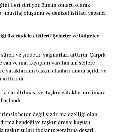
ini ileri sürüyor. Bunun sonucu olarak
e musilaj oluşumu ve denizel istilacı yabancı
liği üzerindeki etkileri? Şehirler ve bölgeler
a süreli ve şiddetli yağmurları arttırdı. Çarpık
 can ve mal kayıpları yaratan ani sellere
 yataklarının taşkın alanları imara açıldı ve
 arttırıldı.
larla daraltılması ve taşkın yataklarının imara
 başlandı.
rimsiz beton değil sızdırma özelliği olan
zdırma hendeği ve taşkın drenaj kuyusu
 taşkın suları toplanıp yeraltına deşarj