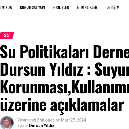
IMIZDA
KURUMSAL YAPI
PROJELER
ETKINLIKLER
İLETIŞIM
SU
Su Politikaları Dern
Dursun Yıldız : Suyu
Korunması,Kullanımı
üzerine açıklamalar
Yayınlandı
2 yıl önce
on
Mart 27, 2024
Yazar
Dursun Yıldız