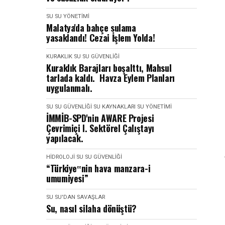
SU
SU YÖNETIMI
Malatya'da bahçe sulama
yasaklandı! Cezai İşlem Yolda!
KURAKLIK
SU
SU GÜVENLIĞI
Kuraklık Barajları boşalttı, Mahsul
tarlada kaldı. Havza Eylem Planları
uygulanmalı.
SU
SU GÜVENLIĞI
SU KAYNAKLARI
SU YÖNETIMI
İMMİB-SPD'nin AWARE Projesi
Çevrimiçi I. Sektörel Çalıştayı
yapılacak.
HIDROLOJI
SU
SU GÜVENLIĞI
“Türkiye‟nin hava manzara-i
umumiyesi”
SU
SU'DAN SAVAŞLAR
Su, nasıl silaha dönüştü?