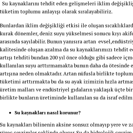
Su kaynaklarını tehdit eden gelişmeleri iklim değişikliği ,
tüketim toplumu anlayışı olarak sıralayabiliriz.
Bunlardan iklim değişikliği etkisi ile oluşan sıcaklıklard
kurak dönemler, deniz suyu yükselmesi sonucu kıyı akife
arasında sayılabilir. Bunun yanısıra artan evsel,endüstri
kalitesinde oluşan azalma da su kaynaklarımızı tehdit e
artışı tehditi bundan 200 yıl önce olduğu gibi sadece iç
kullanılan suyu arttırmamakta bunun daha da ötesinde en
artışına neden olmaktadır. Artan nüfusla birlikte toplu
tüketimi arttırmakta bu da su ayak izimizin hızla artma
üretim malları ve endüstriyel gıdaların yaklaşık üçte b
birlikte bunların üretiminde kullanılan su da israf edilm
Su kaynakları nasıl korunur?
Su kaynakları bilinenin aksine sonsuz olmayıp yere ve 
süreç çevrimler şeklinde oluşur. Su da hidrolojik çevrim