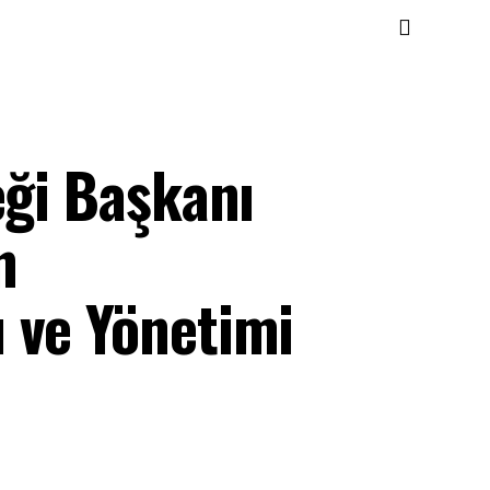
eği Başkanı
n
 ve Yönetimi