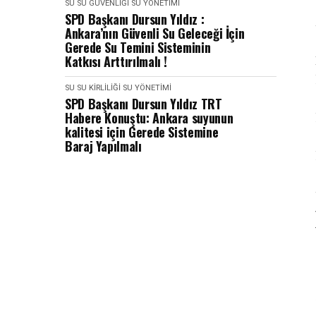
SU
SU GÜVENLIĞI
SU YÖNETIMI
SPD Başkanı Dursun Yıldız :
Ankara’nın Güvenli Su Geleceği İçin
Gerede Su Temini Sisteminin
Katkısı Arttırılmalı !
SU
SU KIRLILIĞI
SU YÖNETIMI
SPD Başkanı Dursun Yıldız TRT
Habere Konuştu: Ankara suyunun
kalitesi için Gerede Sistemine
Baraj Yapılmalı