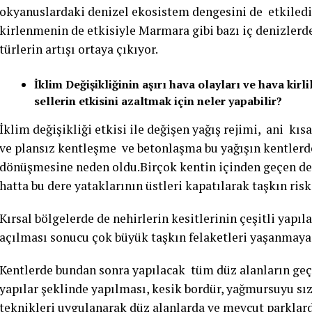
okyanuslardaki denizel ekosistem dengesini de etkilediğ
kirlenmenin de etkisiyle Marmara gibi bazı iç denizlerd
türlerin artışı ortaya çıkıyor.
İklim Değişikliğinin aşırı hava olayları ve hava kirli
sellerin etkisini azaltmak için neler yapabilir?
İklim değişikliği etkisi ile değişen yağış rejimi, ani kıs
ve plansız kentleşme ve betonlaşma bu yağışın kentlerde
dönüşmesine neden oldu.Birçok kentin içinden geçen dere
hatta bu dere yataklarının üstleri kapatılarak taşkın riski
Kırsal bölgelerde de nehirlerin kesitlerinin çeşitli yapı
açılması sonucu çok büyük taşkın felaketleri yaşanmaya
Kentlerde bundan sonra yapılacak tüm düz alanların geçi
yapılar şeklinde yapılması, kesik bordür, yağmursuyu sı
teknikleri uygulanarak düz alanlarda ve mevcut parklarda