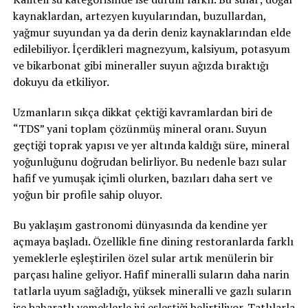
kaynaklardan, artezyen kuyularından, buzullardan,
yağmur suyundan ya da derin deniz kaynaklarından elde
edilebiliyor. İçerdikleri magnezyum, kalsiyum, potasyum
ve bikarbonat gibi mineraller suyun ağızda bıraktığı
dokuyu da etkiliyor.
Uzmanların sıkça dikkat çektiği kavramlardan biri de
“TDS” yani toplam çözünmüş mineral oranı. Suyun
geçtiği toprak yapısı ve yer altında kaldığı süre, mineral
yoğunluğunu doğrudan belirliyor. Bu nedenle bazı sular
hafif ve yumuşak içimli olurken, bazıları daha sert ve
yoğun bir profile sahip oluyor.
Bu yaklaşım gastronomi dünyasında da kendine yer
açmaya başladı. Özellikle fine dining restoranlarda farklı
yemeklerle eşleştirilen özel sular artık menülerin bir
parçası haline geliyor. Hafif mineralli suların daha narin
tatlarla uyum sağladığı, yüksek mineralli ve gazlı suların
ise baharatlı yemeklerle iyi eşleştiği belirtiliyor. Tatlılarla