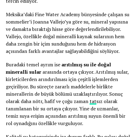
tercih ediliyor.
Meksika’daki Fine Water Academy bünyesinde çalışan su
sommelier’i Joanna Vallejo’ya göre su, mineral yapısına
ve damakta bıraktığı hisse göre değerlendirilebiliyor.
Vallejo, özellikle doğal mineralli kaynak sularının hem
daha zengin bir içim sunduğunu hem de hidrasyon
açısından farklı avantajlar sağlayabildiğini söylüyor.
Buradaki temel ayrım ise
arıtılmış su ile doğal
mineralli sular
arasında ortaya çıkıyor. Arıtılmış sular,
kirleticilerden arındırılması için çeşitli işlemlerden
geçiriliyor. Bu süreçte zararlı maddelerle birlikte
minerallerin de büyük bölümü uzaklaştırılıyor. Sonuç
olarak daha nötr, hafif ve çoğu zaman
tat
sız olarak
tanımlanan bir su ortaya çıkıyor. Yine de uzmanlar,
temiz suya erişim açısından arıtılmış suyun önemli bir
rol oynadığını özellikle vurguluyor.
Kaliteli su kategorisinde ise durum farklı. Bu sular; doğal