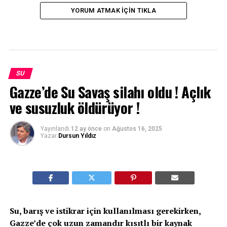
YORUM ATMAK IÇIN TIKLA
SU
Gazze’de Su Savaş silahı oldu ! Açlık
ve susuzluk öldürüyor !
Yayınlandı
12 ay önce
on
Ağustos 16, 2025
Yazar
Dursun Yıldız
Su, barış ve istikrar için kullanılması gerekirken,
Gazze’de çok uzun zamandır kısıtlı bir kaynak