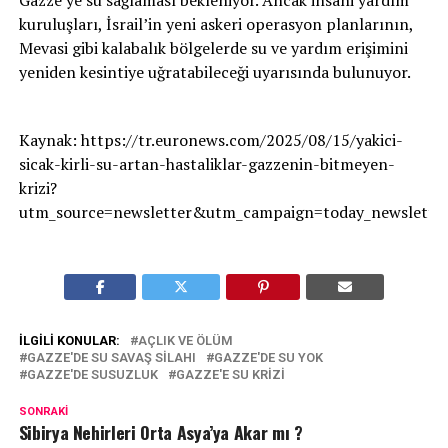
Gazze’ye su sağlaması bekleniyor. Ancak insani yardım
kuruluşları, İsrail’in yeni askeri operasyon planlarının,
Mevasi gibi kalabalık bölgelerde su ve yardım erişimini
yeniden kesintiye uğratabileceği uyarısında bulunuyor.
Kaynak: https://tr.euronews.com/2025/08/15/yakici-
sicak-kirli-su-artan-hastaliklar-gazzenin-bitmeyen-
krizi?
utm_source=newsletter&utm_campaign=today_newslet
İLGILI KONULAR:
AÇLIK VE ÖLÜM
GAZZE'DE SU SAVAŞ SILAHI
GAZZE'DE SU YOK
GAZZE'DE SUSUZLUK
GAZZE'E SU KRIZI
SONRAKI
Sibirya Nehirleri Orta Asya’ya Akar mı ?