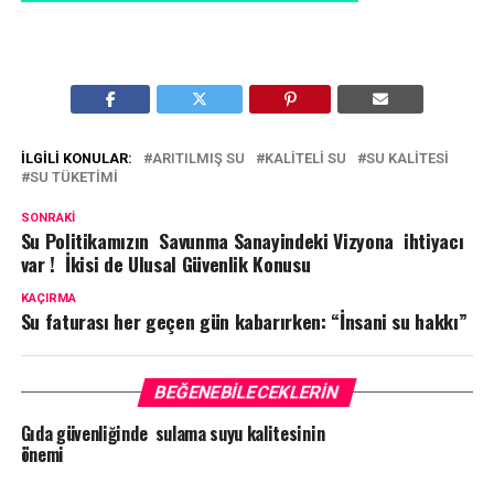
İLGILI KONULAR:
ARITILMIŞ SU
KALITELI SU
SU KALITESI
SU TÜKETIMI
SONRAKI
Su Politikamızın Savunma Sanayindeki Vizyona ihtiyacı
var ! İkisi de Ulusal Güvenlik Konusu
KAÇIRMA
Su faturası her geçen gün kabarırken: “İnsani su hakkı”
BEĞENEBILECEKLERIN
Gıda güvenliğinde sulama suyu kalitesinin
önemi