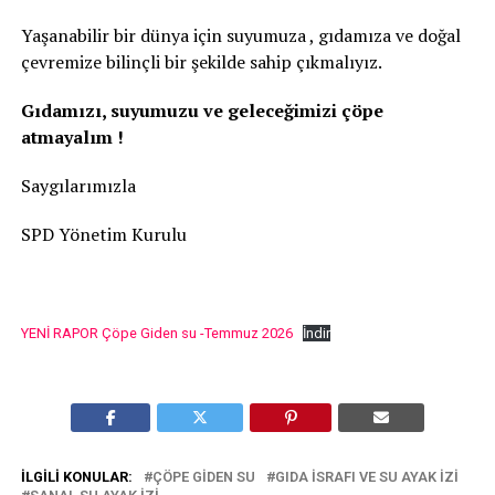
Yaşanabilir bir dünya için suyumuza , gıdamıza ve doğal
çevremize bilinçli bir şekilde sahip çıkmalıyız.
Gıdamızı, suyumuzu ve geleceğimizi çöpe
atmayalım !
Saygılarımızla
SPD Yönetim Kurulu
YENİ RAPOR Çöpe Giden su -Temmuz 2026
İndir
İLGILI KONULAR:
ÇÖPE GIDEN SU
GIDA ISRAFI VE SU AYAK IZI