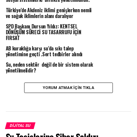
Türkiye’de Akdeniz iklimi genişlerken nemli
ve soğuk iklimlerin alanı daralıyor
SPD Başkanı Dursun Yıldız: KENTSEL
DÖNÜŞÜM SÜRECİ SU TASARRUFU İÇİN
FIRSAT
AB kuraklığa karşı su’da sıkı talep
yönetimine geçti .Sert tedbirler alındı
Su, neden sektör değil de bir sistem olarak
yönetilmelidir?
YORUM ATMAK IÇIN TIKLA
DIJITAL SU
Su Tesislerine Siber Saldırı