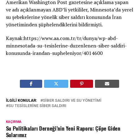
Amerikan Washington Post gazetesine açıklama yapan
ve adı açıklanmayan ABD’li yetkililer, Minnesota’da yerel
su şebekelerine yönelik siber saldırı konusunda İran
yönetiminden şüphelendiklerini bildirmişti.
Kaynak:https://www.aa.com.tr/tr/dunya/wp-abd-
minnesotada-su-tesislerine-duzenlenen-siber-saldiri-
konusunda-irandan-supheleniyor/4014600
İLGILI KONULAR:
SIBER SALDIRI VE SU YÖNETIMI
SU TESISLERINE SIBER SALDIRI
KAÇIRMA
Su Politikaları Derneği’nin Yeni Raporu: Çöpe Giden
Sularımız