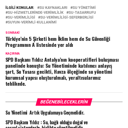
İLGILI KONULAR:
SU KAYNAKLARI
SU YÖNETIMI
SU-HIZMETLERINDE-VERIMLILIK
SU-TASARRUFU
SU-VERIMLILIGI
SU-VERIMLILIGI-SEFERBERLIGI
SUYUN-VERIMLI-KULLANIMI
SONRAKI
Türkiye’nin 5 Şirketi hem İklim hem de Su Güvenliği
Programının A listesinde yer aldı
KAÇIRMA
SPD Başkanı Yıldız Antalya’nın kooperatifleri buluşması
panelinde konuştu: Su Yönetiminde katılımcı anlayış
şart, Su Yasası gecikti, Havza ölçeğinde su yönetimi
kurumsal yapısı oluşturulmalı, yeraltısularımız
tehlikede.
BEĞENEBILECEKLERIN
Su Yönetimi Artık Uygulamaya Geçmelidir.
SPD Başkanı Yıldız : Su, bağlı olduğu doğal ve
sosyal sistemlerle birlikte yönetilmelidir.