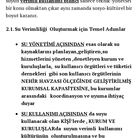
suyun
verimli kullanımı bilinci
sadece teknik-yönetsel
bir konu olmaktan çıkar aynı zamanda sosyo-kültürel bir
boyut kazanır.
2.1. Su Verimliliği Oluşturmak için Temel Adımlar
SU YÖNETİMİ AÇISINDAN
esas olarak su
kaynaklarını planlayan,geliştiren,su
hizmetlerini yöneten ,denetleyen kurum ve
kuruluşlarla, su kullanıcı örgütleri ve tüketici
dernekleri gibi son kullanıcı örgütlerinin
NEHİR HAVZASI ÖLÇEĞİNDE GELİŞTİRİLMİŞ
KURUMSAL KAPASİTESİNE, bu kurumlar
arasındaki koordinasyon ve uyuma ihtiyaç
duyar
SU KULLANIMI AÇISINDAN
da suyu
kullanacak olan KİŞİ’lerde , KURUM VE
KURULUŞLARda suyun verimli kullanımı
kültürünün oluşturulmasına ve bu