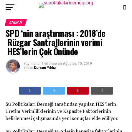
ENERJI
SPD ‘nin araştırması : 2018’de
Rüzgar Santrallerinin verimi
HES’lerin Çok Önünde
Yayınlandı
7 yıl önce
on
Ağustos 10, 2019
Yazar
Dursun Yıldız
Su Politikaları Derneği tarafından yapılan HES’lerin
Üretim Verimliliklerinin ve Kapasite Faktörlerinin
belirlenmesi çalışmasında yeni sonuçlar elde ediliyor.
Su Politikaları Derneği HES’lerin kapasite faktörlerinin