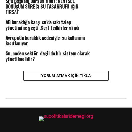
SPD Başkanı Dursun Yıldız: KENTSEL
DÖNÜŞÜM SÜRECİ SU TASARRUFU İÇİN
FIRSAT
AB kuraklığa karşı su’da sıkı talep
yönetimine geçti .Sert tedbirler alındı
Avrupa’da kuraklık nedeniyle su kullanımı
kısıtlanıyor
Su, neden sektör değil de bir sistem olarak
yönetilmelidir?
YORUM ATMAK IÇIN TIKLA