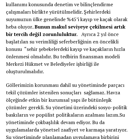
kullanımı konusunda denetim ve bilinçlendirme
çalışmaları birlikte yürütülmelidir. Şehirlerdeki
suyumuzun ülke genelinde %45’i kayıp ve kaçak olarak
heba oluyor
. Bunun makul seviyeye çekilmesi artık
bir tercih değil zorunluluktur.
Ayrıca 2 yıl önce
başlatılan su verimliliği seferberliğinin en öncelikli
konusu “sehir şebekelerdeki kayıp ve kaçakların hızla
önlenmesi olmalıdır. Bu tedbirin finansman modeli
Merkezi Hükmet ve Belediyeler işbirliği ile
oluşturulmalıdır.
Göllerimizin korunması dahil su yönetiminde parçacı
tekil çözümler istenilen sonuçları sağlamaz. Havza
ölçeğinde etkin bir kurumsal yapı ile bütünleşik
çözümler gerekli. Su yönetimi üzerindeki sosyo-politik
baskıların ve popülist politikaların azalması lazım.Su
yönetiminde çokbaşlılık devam ediyor. Bu da
uygulamalarda yönetsel zaafiyet ve karmaşa yaratıyor.
Su yönetiminde planlamadan uygulamaya birbirini