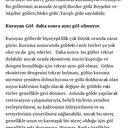
Bu göllerimiz arasında Acıgöl,Burdur gölü Beyşehir ve
Akşehir gölleri,Meke gölü ,Yarışlı gölü sayılabilir.
Kuruyan Göl daha sonra aynı göl olmuyor.
Kuruyan göllerde biyoçeşitlilik çok büyük oranda zarar
görür. Kuruma sonucunda göldeki canlı türleri ya yok
olur ya da göç ederler. Daha sonra bu göller tekrar
dolabilir ancak orada ekosistem zinciri koptuğu ve
dengesi bozulduğu için tekrar aynı göl olmaz. Gölün
ekosistem dengesini tekrar bulması, gölün kuruma
süresine yeniden dolma hızına ve gölü dolduracak olan
suyun kalitesine bağlı olarak değişse de göldeki eski
türler genellikle geri dönmez. Aslında gölde yapılacak
restorasyon çalışmalarıyla, belirli türlerin yeniden
yerleştirilmesi, su kalitesinin iyileştirilmesi ve su
seviyelerinin yönetilmesi sağlanabilir, ancak bu süreç
genellikle uzun ve karmaşık bir süreç olduğu için göl
genellikle eski durumuna dönmez. Başka özellikler