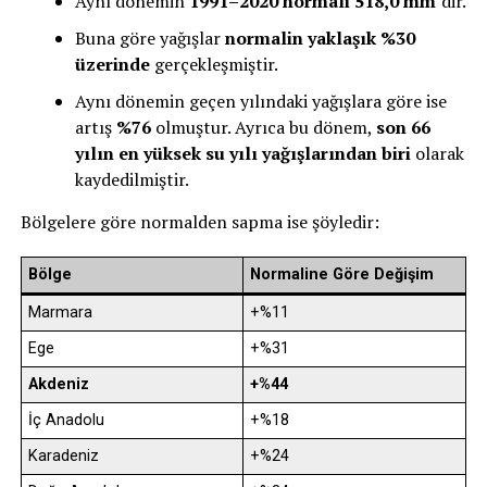
Aynı dönemin
1991–2020 normali 518,0 mm
‘dir.
Buna göre yağışlar
normalin yaklaşık %30
üzerinde
gerçekleşmiştir.
Aynı dönemin geçen yılındaki yağışlara göre ise
artış
%76
olmuştur. Ayrıca bu dönem,
son 66
yılın en yüksek su yılı yağışlarından biri
olarak
kaydedilmiştir.
Bölgelere göre normalden sapma ise şöyledir:
Bölge
Normaline Göre Değişim
Marmara
+%11
Ege
+%31
Akdeniz
+%44
İç Anadolu
+%18
Karadeniz
+%24