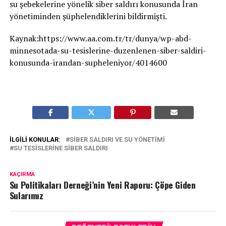
su şebekelerine yönelik siber saldırı konusunda İran
yönetiminden şüphelendiklerini bildirmişti.
Kaynak:https://www.aa.com.tr/tr/dunya/wp-abd-
minnesotada-su-tesislerine-duzenlenen-siber-saldiri-
konusunda-irandan-supheleniyor/4014600
İLGILI KONULAR:
SIBER SALDIRI VE SU YÖNETIMI
SU TESISLERINE SIBER SALDIRI
KAÇIRMA
Su Politikaları Derneği’nin Yeni Raporu: Çöpe Giden
Sularımız