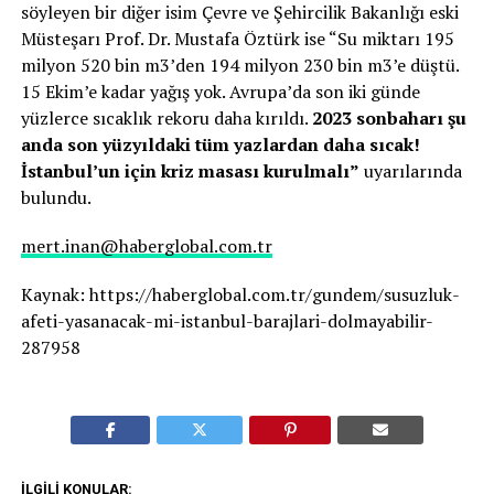
söyleyen bir diğer isim Çevre ve Şehircilik Bakanlığı eski
Müsteşarı Prof. Dr. Mustafa Öztürk ise “Su miktarı 195
milyon 520 bin m3’den 194 milyon 230 bin m3’e düştü.
15 Ekim’e kadar yağış yok. Avrupa’da son iki günde
yüzlerce sıcaklık rekoru daha kırıldı.
2023 sonbaharı şu
anda son yüzyıldaki tüm yazlardan daha sıcak!
İstanbul’un için kriz masası kurulmalı”
uyarılarında
bulundu.
mert.inan@haberglobal.com.tr
Kaynak: https://haberglobal.com.tr/gundem/susuzluk-
afeti-yasanacak-mi-istanbul-barajlari-dolmayabilir-
287958
İLGILI KONULAR: