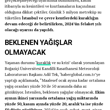
gerçekleşmeyeceği uyarısında bulunurken, kasım
itibarıyla su kesintileri ve kısıtlamaların kaçınılmaz
olduğuna dikkat çektiler. Günlük 3 milyon metreküp su
tüketilen
İstanbul ve çevre kentlerdeki kuraklığın
devam edeceği de belirtilirken, 2024’ün felaket yılı
olacağı uyarısı da yapıldı.
BEKLENEN YAĞIŞLAR
OLMAYACAK
Yaşanan durumu ‘
kuraklık
ve su krizi’ olarak yorumlayan
Boğaziçi Üniversitesi Kandilli Rasathanesi Meteoroloji
Laboratuvarı Başkanı Adil Tek, ‘haberglobal.com.tr’ye
yaptığı açıklamada, “Maalesef ocak ayına kadar ortalama
yağış oranları yüzde 30 ile 50 arasında daha az
gözüküyor. İstenilen, beklenen yağışlar olmayacak.
Ekim
ayının ikinci yarısında ortalama yağış miktarında
yüzde 50, kasım ayında yüzde 20, aralık’ta ise yüzde
50 düşüş gözüküyor.
2024’ün ocak, şubat, mart, nisan