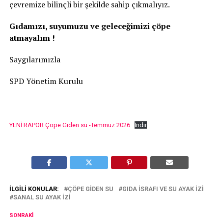
çevremize bilinçli bir şekilde sahip çıkmalıyız.
Gıdamızı, suyumuzu ve geleceğimizi çöpe
atmayalım !
Saygılarımızla
SPD Yönetim Kurulu
YENİ RAPOR Çöpe Giden su -Temmuz 2026
İndir
İLGILI KONULAR:
ÇÖPE GIDEN SU
GIDA ISRAFI VE SU AYAK IZI
SANAL SU AYAK IZI
SONRAKI