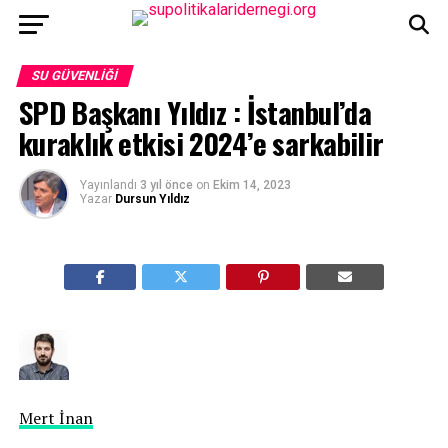
SU GÜVENLIĞI
SPD Başkanı Yıldız : İstanbul’da
kuraklık etkisi 2024’e sarkabilir
Yayınlandı
3 yıl önce
on
Ekim 14, 2023
Yazar
Dursun Yıldız
Mert İnan