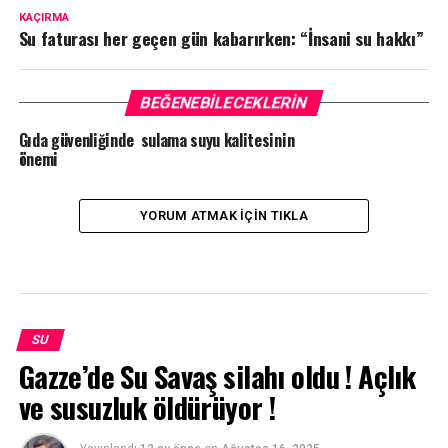
KAÇIRMA
Su faturası her geçen gün kabarırken: “İnsani su hakkı”
BEĞENEBILECEKLERIN
Gıda güvenliğinde sulama suyu kalitesinin
önemi
YORUM ATMAK IÇIN TIKLA
SU
Gazze’de Su Savaş silahı oldu ! Açlık
ve susuzluk öldürüyor !