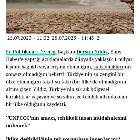
25.07.2023 – 11:32 25.07.2023 – 11:43 2
Su Politikaları Derneği
Başkanı
Dursun Yıldız
, Elips
Haber’e yaptığı açıklamalarda dünyada yaklaşık 1 milyar
kişinin sağlıklı suya erişimi olmadığını,
su kaynakları
nın
sonsuz olmadığını belirtti. Türkiye’nin su zengini bir
ülke olmadığını fakat su fakiri bir ülke de olmadığının
altını çizen Yıldız, Türkiye’nin sık sık bölgesel
kuraklıklar yaşayan ve su sıkıntısı tehdidi altında olan
bir ülke olduğunu kaydetti.
‘’UNFCCC’nin amacı, tehlikeli insan müdahalesini
önlemek’’
İklim değişikliğinin tek sorumlusu insanlar mı?