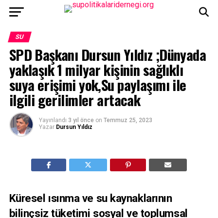
SU
SPD Başkanı Dursun Yıldız ;Dünyada
yaklaşık 1 milyar kişinin sağlıklı
suya erişimi yok,Su paylaşımı ile
ilgili gerilimler artacak
Yayınlandı
3 yıl önce
on
Temmuz 25, 2023
Yazar
Dursun Yıldız
Küresel ısınma ve su kaynaklarının
bilinçsiz tüketimi sosyal ve toplumsal