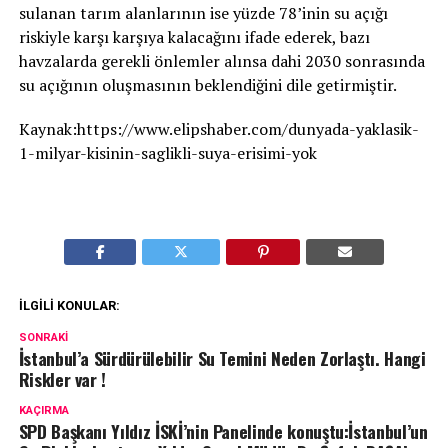
sulanan tarım alanlarının ise yüzde 78’inin su açığı
riskiyle karşı karşıya kalacağını ifade ederek, bazı
havzalarda gerekli önlemler alınsa dahi 2030 sonrasında
su açığının oluşmasının beklendiğini dile getirmiştir.
Kaynak:https://www.elipshaber.com/dunyada-yaklasik-
1-milyar-kisinin-saglikli-suya-erisimi-yok
İLGILI KONULAR:
SONRAKI
İstanbul’a Sürdürülebilir Su Temini Neden Zorlaştı. Hangi
Riskler var !
KAÇIRMA
SPD Başkanı Yıldız İSKİ’nin Panelinde konuştu:İstanbul’un