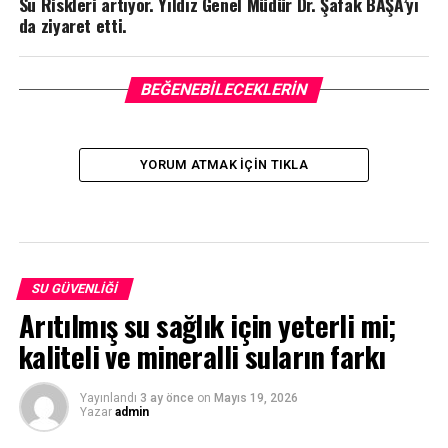
Su Riskleri artıyor. Yıldız Genel Müdür Dr. Şafak BAŞA’yı
da ziyaret etti.
BEĞENEBILECEKLERIN
YORUM ATMAK IÇIN TIKLA
SU GÜVENLIĞI
Arıtılmış su sağlık için yeterli mi;
kaliteli ve mineralli suların farkı
Yayınlandı
3 ay önce
on
Mayıs 19, 2026
Yazar
admin