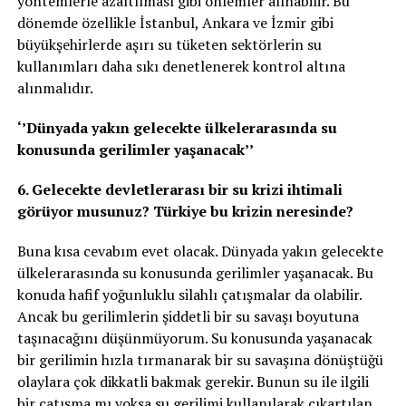
yöntemlerle azaltılması gibi önlemler alınabilir. Bu
dönemde özellikle İstanbul, Ankara ve İzmir gibi
büyükşehirlerde aşırı su tüketen sektörlerin su
kullanımları daha sıkı denetlenerek kontrol altına
alınmalıdır.
‘’Dünyada yakın gelecekte ülkelerarasında su
konusunda gerilimler yaşanacak’’
6. Gelecekte devletlerarası bir su krizi ihtimali
görüyor musunuz? Türkiye bu krizin neresinde?
Buna kısa cevabım evet olacak. Dünyada yakın gelecekte
ülkelerarasında su konusunda gerilimler yaşanacak. Bu
konuda hafif yoğunluklu silahlı çatışmalar da olabilir.
Ancak bu gerilimlerin şiddetli bir su savaşı boyutuna
taşınacağını düşünmüyorum. Su konusunda yaşanacak
bir gerilimin hızla tırmanarak bir su savaşına dönüştüğü
olaylara çok dikkatli bakmak gerekir. Bunun su ile ilgili
bir çatışma mı yoksa su gerilimi kullanılarak çıkartılan