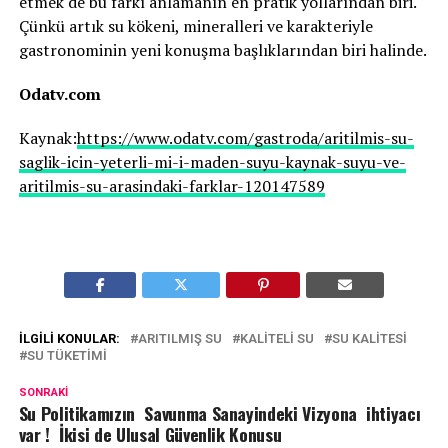
etmek de bu farkı anlamanın en pratik yollarından biri.
Çünkü artık su kökeni, mineralleri ve karakteriyle
gastronominin yeni konuşma başlıklarından biri halinde.
Odatv.com
Kaynak:
https://www.odatv.com/gastroda/aritilmis-su-
saglik-icin-yeterli-mi-i-maden-suyu-kaynak-suyu-ve-
aritilmis-su-arasindaki-farklar-120147589
İLGILI KONULAR:
ARITILMIŞ SU
KALITELI SU
SU KALITESI
SU TÜKETIMI
SONRAKI
Su Politikamızın Savunma Sanayindeki Vizyona ihtiyacı
var ! İkisi de Ulusal Güvenlik Konusu