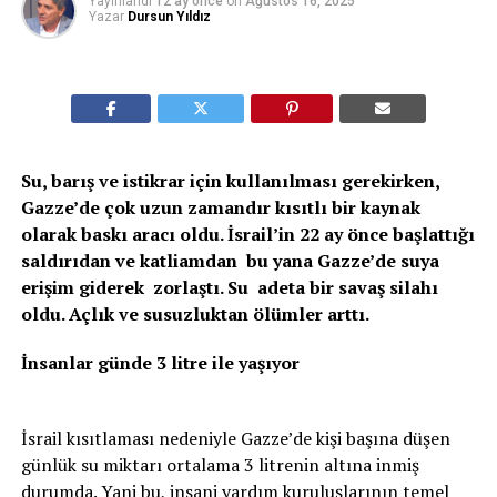
Yayınlandı
12 ay önce
on
Ağustos 16, 2025
Yazar
Dursun Yıldız
Su, barış ve istikrar için kullanılması gerekirken,
Gazze’de çok uzun zamandır kısıtlı bir kaynak
olarak baskı aracı oldu. İsrail’in 22 ay önce başlattığı
saldırıdan ve katliamdan bu yana Gazze’de suya
erişim giderek zorlaştı. Su adeta bir savaş silahı
oldu. Açlık ve susuzluktan ölümler arttı.
İnsanlar günde 3 litre ile yaşıyor
İsrail kısıtlaması nedeniyle Gazze’de kişi başına düşen
günlük su miktarı ortalama 3 litrenin altına inmiş
durumda. Yani bu, insani yardım kuruluşlarının temel