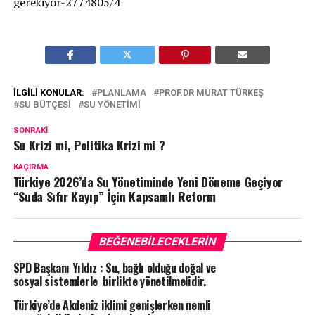
gerekiyor-2774805/4
İLGILI KONULAR:
PLANLAMA
PROF.DR MURAT TÜRKEŞ
SU BÜTÇESI
SU YÖNETIMI
SONRAKI
Su Krizi mi, Politika Krizi mi ?
KAÇIRMA
Türkiye 2026’da Su Yönetiminde Yeni Döneme Geçiyor
“Suda Sıfır Kayıp” İçin Kapsamlı Reform
BEĞENEBILECEKLERIN
SPD Başkanı Yıldız : Su, bağlı olduğu doğal ve
sosyal sistemlerle birlikte yönetilmelidir.
Türkiye’de Akdeniz iklimi genişlerken nemli