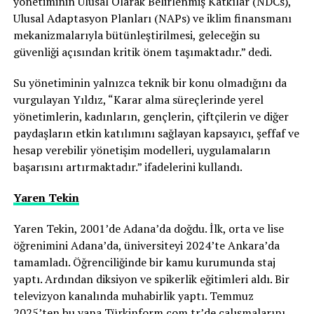
yönetiminin Ulusal Olarak Belirlenmiş Katkılar (NDCs),
Ulusal Adaptasyon Planları (NAPs) ve iklim finansmanı
mekanizmalarıyla bütünleştirilmesi, geleceğin su
güvenliği açısından kritik önem taşımaktadır.” dedi.
Su yönetiminin yalnızca teknik bir konu olmadığını da
vurgulayan Yıldız, “Karar alma süreçlerinde yerel
yönetimlerin, kadınların, gençlerin, çiftçilerin ve diğer
paydaşların etkin katılımını sağlayan kapsayıcı, şeffaf ve
hesap verebilir yönetişim modelleri, uygulamaların
başarısını artırmaktadır.” ifadelerini kullandı.
Yaren Tekin
Yaren Tekin, 2001’de Adana’da doğdu. İlk, orta ve lise
öğrenimini Adana’da, üniversiteyi 2024’te Ankara’da
tamamladı. Öğrenciliğinde bir kamu kurumunda staj
yaptı. Ardından diksiyon ve spikerlik eğitimleri aldı. Bir
televizyon kanalında muhabirlik yaptı. Temmuz
2025’ten bu yana Türkinform.com.tr’de çalışmalarını