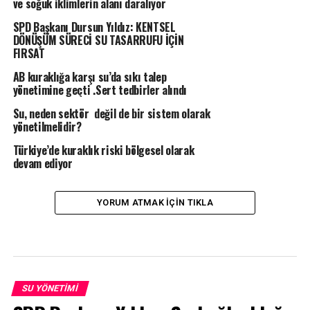
ve soğuk iklimlerin alanı daralıyor
SPD Başkanı Dursun Yıldız: KENTSEL
DÖNÜŞÜM SÜRECİ SU TASARRUFU İÇİN
FIRSAT
AB kuraklığa karşı su’da sıkı talep
yönetimine geçti .Sert tedbirler alındı
Su, neden sektör değil de bir sistem olarak
yönetilmelidir?
Türkiye’de kuraklık riski bölgesel olarak
devam ediyor
YORUM ATMAK IÇIN TIKLA
SU YÖNETIMI