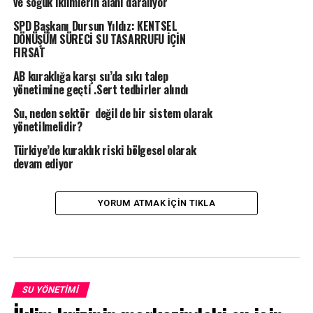
ve soğuk iklimlerin alanı daralıyor
SPD Başkanı Dursun Yıldız: KENTSEL
DÖNÜŞÜM SÜRECİ SU TASARRUFU İÇİN
FIRSAT
AB kuraklığa karşı su’da sıkı talep
yönetimine geçti .Sert tedbirler alındı
Su, neden sektör değil de bir sistem olarak
yönetilmelidir?
Türkiye’de kuraklık riski bölgesel olarak
devam ediyor
YORUM ATMAK IÇIN TIKLA
SU YÖNETIMI