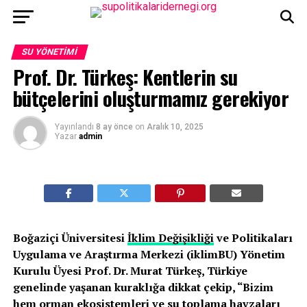
SU YÖNETIMI
Prof. Dr. Türkeş: Kentlerin su
bütçelerini oluşturmamız gerekiyor
Yayınlandı
8 ay önce
on
Aralık 10, 2025
Yazar
admin
Boğaziçi Üniversitesi
İklim Değişikliği
ve Politikaları
Uygulama ve Araştırma Merkezi (iklimBU) Yönetim
Kurulu Üyesi Prof. Dr. Murat Türkeş, Türkiye
genelinde yaşanan kuraklığa dikkat çekip, “Bizim
hem orman ekosistemleri ve su toplama havzaları