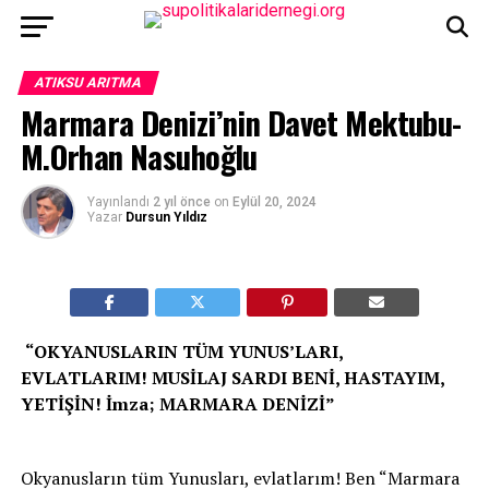
ATIKSU ARITMA
Marmara Denizi’nin Davet Mektubu-
M.Orhan Nasuhoğlu
Yayınlandı
2 yıl önce
on
Eylül 20, 2024
Yazar
Dursun Yıldız
“OKYANUSLARIN TÜM YUNUS’LARI,
EVLATLARIM! MUSİLAJ SARDI BENİ, HASTAYIM,
YETİŞİN! İmza; MARMARA DENİZİ”
Okyanusların tüm Yunusları, evlatlarım! Ben “Marmara