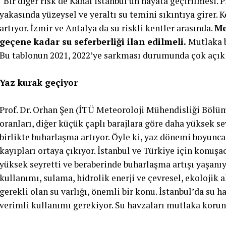
“Bir diğer risk de Kanal İstanbul’un hayata geçirilmesi. 
yakasında yüzeysel ve yeraltı su temini sıkıntıya girer.
artıyor. İzmir ve Antalya da su riskli kentler arasında.
Me
geçene kadar su seferberliği ilan edilmeli.
Mutlaka b
Bu tablonun 2021, 2022’ye sarkması durumunda çok açık 
Yaz kurak geçiyor
Prof. Dr. Orhan Şen (İTÜ Meteoroloji Mühendisliği Bölüm
oranları, diğer küçük çaplı barajlara göre daha yüksek se
birlikte buharlaşma artıyor. Öyle ki, yaz dönemi boyunc
kayıpları ortaya çıkıyor. İstanbul ve Türkiye için konuşa
yüksek seyretti ve beraberinde buharlaşma artışı yaşanıyo
kullanımı, sulama, hidrolik enerji ve çevresel, ekolojik a
gerekli olan su varlığı, önemli bir konu. İstanbul’da su ha
verimli kullanımı gerekiyor. Su havzaları mutlaka koru