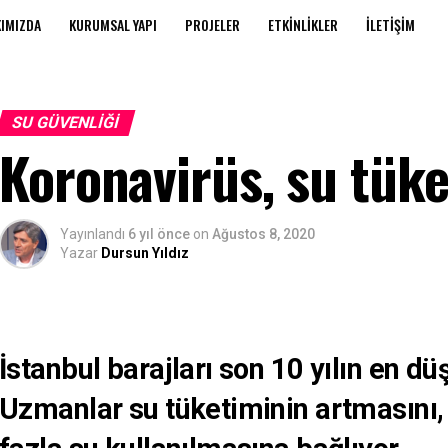
IMIZDA
KURUMSAL YAPI
PROJELER
ETKINLIKLER
İLETIŞIM
SU GÜVENLIĞI
Koronavirüs, su tüke
Yayınlandı
6 yıl önce
on
Ağustos 8, 2020
Yazar
Dursun Yıldız
İstanbul barajları son 10 yılın en dü
Uzmanlar su tüketiminin artmasını