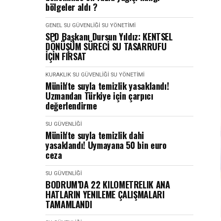
bölgeler aldı ?
GENEL
SU GÜVENLIĞI
SU YÖNETIMI
SPD Başkanı Dursun Yıldız: KENTSEL
DÖNÜŞÜM SÜRECİ SU TASARRUFU
İÇİN FIRSAT
KURAKLIK
SU GÜVENLIĞI
SU YÖNETIMI
Münih'te suyla temizlik yasaklandı!
Uzmandan Türkiye için çarpıcı
değerlendirme
SU GÜVENLIĞI
Münih'te suyla temizlik dahi
yasaklandı! Uymayana 50 bin euro
ceza
SU GÜVENLIĞI
BODRUM’DA 22 KILOMETRELIK ANA
HATLARIN YENILEME ÇALIŞMALARI
TAMAMLANDI