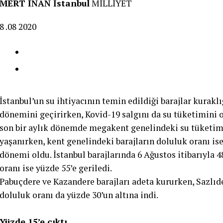
MERT İNAN İstanbul
MİLLİYET
8 .08 2020
İstanbul’un su ihtiyacının temin edildiği barajlar kuraklı
dönemini geçirirken, Kovid-19 salgını da su tüketimini 
son bir aylık dönemde megakent genelindeki su tüketim
yaşanırken, kent genelindeki barajların doluluk oranı ise
dönemi oldu. İstanbul barajlarında 6 Ağustos itibarıyla 
oranı ise yüzde 55’e geriledi.
Pabuçdere ve Kazandere barajları adeta kururken, Sazlı
doluluk oranı da yüzde 30’un altına indi.
Yüzde 15’e çıktı