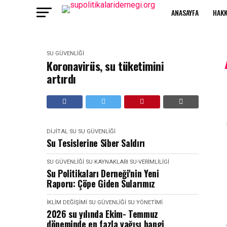
ANASAYFA
HAKK
SU GÜVENLIĞI
Koronavirüs, su tüketimini
artırdı
DIJITAL SU
SU GÜVENLIĞI
Su Tesislerine Siber Saldırı
SU GÜVENLIĞI
SU KAYNAKLARI
SU-VERIMLILIGI
Su Politikaları Derneği'nin Yeni
Raporu: Çöpe Giden Sularımız
İKLIM DEĞIŞIMI
SU GÜVENLIĞI
SU YÖNETIMI
2026 su yılında Ekim- Temmuz
döneminde en fazla yağışı hangi