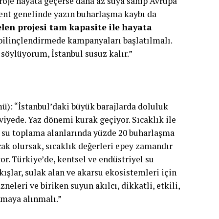
Proje hayata geçerse daha az suya sahip Avrupa
 Kent genelinde yazın buharlaşma kaybı da
len projesi tam kapasite ile hayata
ilinçlendirmede kampanyaları başlatılmalı.
söylüyorum, İstanbul susuz kalır.”
ü): “İstanbul’daki büyük barajlarda doluluk
viyede. Yaz dönemi kurak geçiyor. Sıcaklık ile
a su toplama alanlarında yüzde 20 buharlaşma
cak olursak, sıcaklık değerleri epey zamandır
r. Türkiye’de, kentsel ve endüstriyel su
kışlar, sulak alan ve akarsu ekosistemleri için
zneleri ve biriken suyun akılcı, dikkatli, etkili,
nmaya alınmalı.”