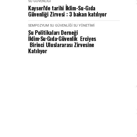
SU GÜVENLIĞI
Kayseri'de tarihi İklim-Su-Gıda
Güvenliği Zirvesi : 3 bakan katılıyor
SEMPOZYUM
SU GÜVENLIĞI
SU YÖNETIMI
Su Politikaları Derneği
İklim·Su·Gıda·Güvenlik Erciyes
Birinci Uluslararası Zirvesine
Katılıyor