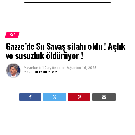
SU
Gazze’de Su Savaş silahı oldu ! Açlık
ve susuzluk öldürüyor !
Yayınlandı
12 ay önce
on
Ağustos 16, 2025
Yazar
Dursun Yıldız
Su, barış ve istikrar için kullanılması gerekirken,
Gazze’de çok uzun zamandır kısıtlı bir kaynak
olarak baskı aracı oldu. İsrail’in 22 ay önce başlattığı