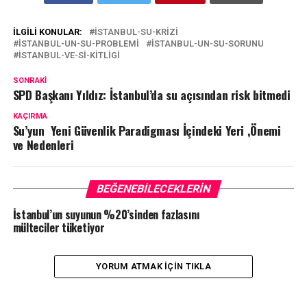
İLGILI KONULAR:
ISTANBUL-SU-KRIZI
ISTANBUL-UN-SU-PROBLEMI
ISTANBUL-UN-SU-SORUNU
ISTANBUL-VE-SI-KITLIGI
SONRAKI
SPD Başkanı Yıldız: İstanbul’da su açısından risk bitmedi
KAÇIRMA
Su’yun Yeni Güvenlik Paradigması İçindeki Yeri ,Önemi
ve Nedenleri
BEĞENEBILECEKLERIN
İstanbul’un suyunun %20’sinden fazlasını
mülteciler tüketiyor
YORUM ATMAK IÇIN TIKLA