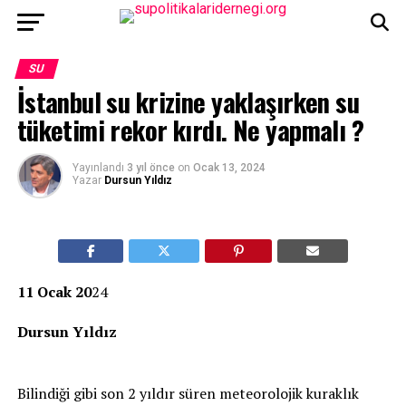
SU
İstanbul su krizine yaklaşırken su
tüketimi rekor kırdı. Ne yapmalı ?
Yayınlandı
3 yıl önce
on
Ocak 13, 2024
Yazar
Dursun Yıldız
11 Ocak 20
24
Dursun Yıldız
Bilindiği gibi son 2 yıldır süren meteorolojik kuraklık