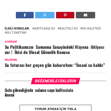
İLGILI KONULAR:
ARITILMIŞ SU
KALITELI SU
SU KALITESI
SU TÜKETIMI
SONRAKI
Su Politikamızın Savunma Sanayindeki Vizyona ihtiyacı
var ! İkisi de Ulusal Güvenlik Konusu
KAÇIRMA
Su faturası her geçen gün kabarırken: “İnsani su hakkı”
BEĞENEBILECEKLERIN
Gıda güvenliğinde sulama suyu kalitesinin
önemi
YORUM ATMAK IÇIN TIKLA