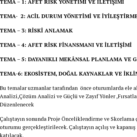
TEMA – 1: AFET RİSK YÖNETİMİ VE İLETİŞİMİ
TEMA- 2: ACİL DURUM YÖNETİMİ VE İYİLEŞTİRM
TEMA – 3: RİSKİ ANLAMAK
TEMA – 4: AFET RİSK FİNANSMANI VE İLETİŞİMİ
TEMA – 5: DAYANIKLI MEKÂNSAL PLANLAMA VE G
TEMA-6: EKOSİSTEM, DOĞAL KAYNAKLAR VE İKLİ
Bu temalar uzmanlar tarafından önce oturumlarda ele a
Analizi,Çözüm Analizi ve Güçlü ve Zayıf Yönler ,Fırsatla
Düzenlenecek
Çalıştayın sonunda Proje Önceliklendirme ve Skorlama ç
oturumu gerçekleştirilecek. Çalıştayın açılış ve kapa
katılacak.