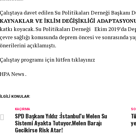
Çalıştaya davet edilen Su Politikaları Derneği Başkanı D
KAYNAKLAR VE İKLİM DEĞİŞİKLİĞİ ADAPTASYON
katkı koyacak. Su Politikaları Derneği Ekim 2019’da Dep
çevre sağlığı konusunda deprem öncesi ve sonrasında yap
önerilerini açıklamıştı.
Çalıştay programı için lütfen tıklayınız
HPA News .
İLGILI KONULAR:
KAÇIRMA
SO
SPD Başkanı Yıldız :İstanbul’u Melen Su
Tü
Sistemi Ayakta Tutuyor.Melen Barajı
ye
Gecikirse Risk Atar!