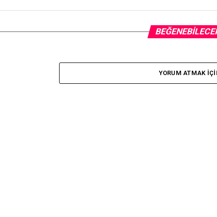
BEĞENEBILECE
YORUM ATMAK IÇI