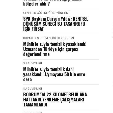
bölgeler aldı ?
GENEL
SU GÜVENLIĞI
SU YÖNETIMI
SPD Başkanı Dursun Yıldız: KENTSEL
DÖNÜŞÜM SÜRECİ SU TASARRUFU
İÇİN FIRSAT
KURAKLIK
SU GÜVENLIĞI
SU YÖNETIMI
Münih'te suyla temizlik yasaklandı!
Uzmandan Türkiye için çarpıcı
değerlendirme
SU GÜVENLIĞI
Münih'te suyla temizlik dahi
yasaklandı! Uymayana 50 bin euro
ceza
SU GÜVENLIĞI
BODRUM’DA 22 KILOMETRELIK ANA
HATLARIN YENILEME ÇALIŞMALARI
TAMAMLANDI