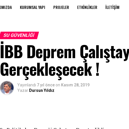
IMIZDA
KURUMSAL YAPI
PROJELER
ETKINLIKLER
İLETIŞIM
SU GÜVENLIĞI
İBB Deprem Çalıştayı
Gerçekleşecek !
Yayınlandı
7 yıl önce
on
Kasım 28, 2019
Yazar
Dursun Yıldız