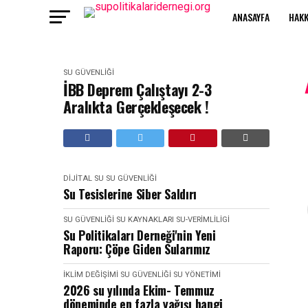
ANASAYFA
HAKK
SU GÜVENLIĞI
İBB Deprem Çalıştayı 2-3
Aralıkta Gerçekleşecek !
DIJITAL SU
SU GÜVENLIĞI
Su Tesislerine Siber Saldırı
SU GÜVENLIĞI
SU KAYNAKLARI
SU-VERIMLILIGI
Su Politikaları Derneği'nin Yeni
Raporu: Çöpe Giden Sularımız
İKLIM DEĞIŞIMI
SU GÜVENLIĞI
SU YÖNETIMI
2026 su yılında Ekim- Temmuz
döneminde en fazla yağışı hangi