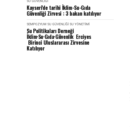
SU GÜVENLIĞI
Kayseri'de tarihi İklim-Su-Gıda
Güvenliği Zirvesi : 3 bakan katılıyor
SEMPOZYUM
SU GÜVENLIĞI
SU YÖNETIMI
Su Politikaları Derneği
İklim·Su·Gıda·Güvenlik Erciyes
Birinci Uluslararası Zirvesine
Katılıyor