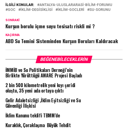
İLGILI KONULAR:
ANTALYA-ULUSLARARASI-BILIM-FORUMU
GOC
IKLIM-DEGISIKLIGI
IKLIM-GOCLERI
SU-SORUNU
SONRAKI
Kurşun borulu içme suyu tesisatı riskli mi ?
KAÇIRMA
ABD Su Temini Sisteminden Kurşun Boruları Kaldıracak
BEĞENEBILECEKLERIN
İMMİB ve Su Politikaları Derneği’nin
Birlikte Yürüttüğü AWARE Projesi Başladı
2 bin 500 kilometrelik yeni kıyı şeridi
oluştu, 35 yeni ada ortaya çıktı
Gelir Adaletsizliği ,İklim Eşitsizliği ve Su
Güvenliği İlişkisi
İklim Kanunu teklifi TBMM’de
Kuraklık, Çoraklaşma Büyük Tehdit