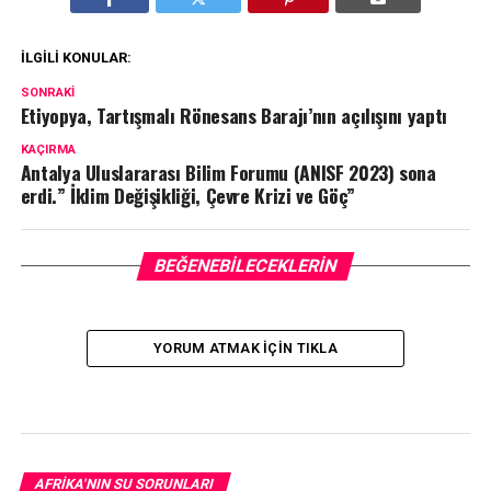
İLGILI KONULAR:
SONRAKI
Etiyopya, Tartışmalı Rönesans Barajı’nın açılışını yaptı
KAÇIRMA
Antalya Uluslararası Bilim Forumu (ANISF 2023) sona
erdi.” İklim Değişikliği, Çevre Krizi ve Göç”
BEĞENEBILECEKLERIN
YORUM ATMAK IÇIN TIKLA
AFRIKA'NIN SU SORUNLARI