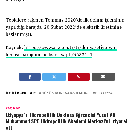
Tepkilere rağmen Temmuz 2020’de ilk dolum işleminin
yapıldığı barajda, 20 Şubat 2022’de elektrik üretimine
başlanmıştı.
Kaynak:
https://www.aa.com.tr/tr/dunya/etiyopya-
hedasi-barajinin-acilisini-yapti/3682141
İLGILI KONULAR:
BÜYÜK RÖNESANS BARAJI
ETIYOPYA
KAÇIRMA
Etiyopya’lı Hidropolitik Doktora öğrencisi Yusuf Ali
Muhammed SPD Hidropolitik Akademi Merkezi’ni ziyaret
etti