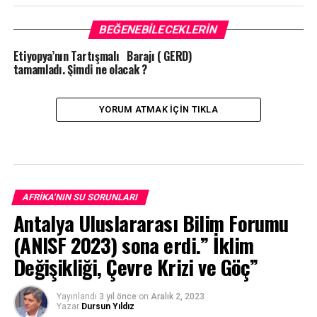
BEĞENEBILECEKLERIN
Etiyopya’nın Tartışmalı Barajı ( GERD)
tamamladı. Şimdi ne olacak ?
YORUM ATMAK IÇIN TIKLA
AFRIKA'NIN SU SORUNLARI
Antalya Uluslararası Bilim Forumu
(ANISF 2023) sona erdi.” İklim
Değişikliği, Çevre Krizi ve Göç”
Yayınlandı
3 yıl önce
on
Aralık 2, 2023
Yazar
Dursun Yıldız