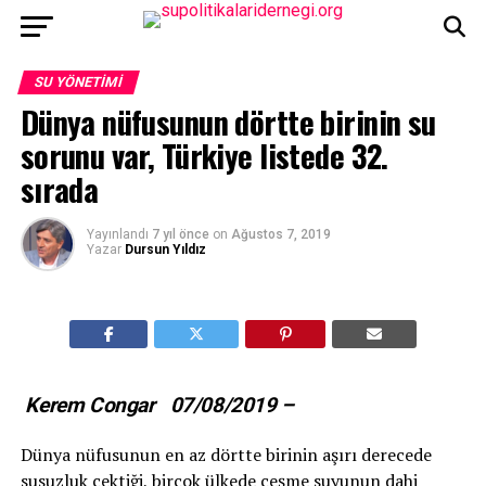
SU YÖNETIMI
Dünya nüfusunun dörtte birinin su
sorunu var, Türkiye listede 32.
sırada
Yayınlandı
7 yıl önce
on
Ağustos 7, 2019
Yazar
Dursun Yıldız
Kerem Congar
07/08/2019 –
Dünya nüfusunun en az dörtte birinin aşırı derecede
susuzluk çektiği, birçok ülkede çeşme suyunun dahi