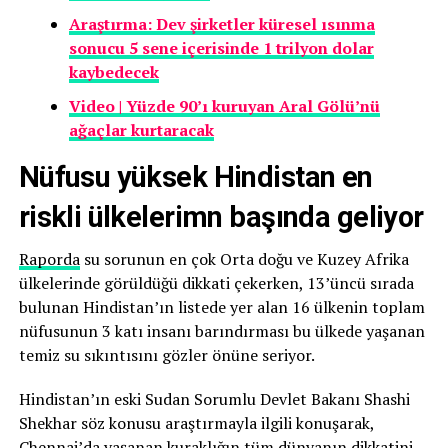
Araştırma: Dev şirketler küresel ısınma
sonucu 5 sene içerisinde 1 trilyon dolar
kaybedecek
Video | Yüzde 90’ı kuruyan Aral Gölü’nü
ağaçlar kurtaracak
Nüfusu yüksek Hindistan en
riskli ülkelerimn başında geliyor
Raporda
su sorunun en çok Orta doğu ve Kuzey Afrika
ülkelerinde görüldüğü dikkati çekerken, 13’üncü sırada
bulunan Hindistan’ın listede yer alan 16 ülkenin toplam
nüfusunun 3 katı insanı barındırması bu ülkede yaşanan
temiz su sıkıntısını gözler önüne seriyor.
Hindistan’ın eski Sudan Sorumlu Devlet Bakanı Shashi
Shekhar söz konusu araştırmayla ilgili konuşarak,
Chennai’da yaşanan kuraklığın tüm dünyanın dikkatini