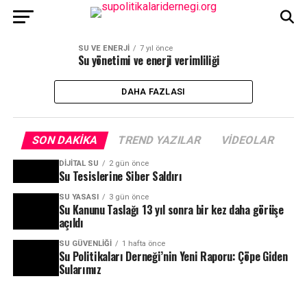
SU VE ENERJI
7 yıl önce
Su yönetimi ve enerji verimliliği
DAHA FAZLASI
SON DAKIKA
TREND YAZILAR
VIDEOLAR
DIJITAL SU
2 gün önce
Su Tesislerine Siber Saldırı
SU YASASI
3 gün önce
Su Kanunu Taslağı 13 yıl sonra bir kez daha görüşe
açıldı
SU GÜVENLIĞI
1 hafta önce
Su Politikaları Derneği’nin Yeni Raporu: Çöpe Giden
Sularımız