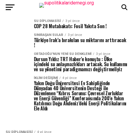
SU DIPLOMASISI
3 yıl önce
COP 28 Mutabakatı: Fosil Yakıta Son !
SINIRAŞAN SULAR
3 yıl önce
Türkiye Irak’a bırakılan su miktarını arttıracak
!
ORTADOĞU'NUN YENI SU DENKLEMI
3 yıl önce
Dursun Yıldız TRT Haber’e konuştu : Ülke
içindeki su anlaşmazlıkları artacak. Su kullanımı
ve su yönetimi paradigmamızı değiştirmeliyiz
İKLIM DEĞIŞIMI
4 yıl önce
Yakın Doğu Üniversitesi Ev Sahipliğinde
Dünyadan 40 Üniversitenin Desteği ile
Düzenlenen “Kıbrıs Sorunu: Çevresel Zorluklar
ve Enerji Güvenliği” Konferansında 200’e Yakın
Katılımcı Doğu Akdeniz’deki Enerji Politikalarını
Ele Aldı
SU DIPLOMASISI
4 yıl önce