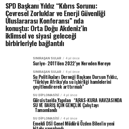
SPD Başkanı Yıldız “Kıbrıs Sorunu:
Çevresel Zorluklar ve Enerji Güvenliği
Uluslararası Konferansı” nda
konuştu: Orta Doğu Akdeniz’in
iklimsel ve siyasi geleceği
birbirleriyle bağlantılı
SINIRAŞAN SULAR
4 yıl önce
Suriye- 2011’den 2022’ye Nereden Nereye
SINIRAŞAN SULAR
4 yıl önce
Su Politikaları Derneği Başkanı Dursun Yıldız,
“Türkiye Afrika’yla su işbirliği hamlelerini
çeşitlendirerek arttırmalı”
SU DIPLOMASISI
4 yıl önce
Gürcistan’da Yapılan “ARAS-KURA HAVZASINDA
SU VE BARIŞ İÇİN GENÇLİK Çalıştayı
Tamamlandı
SU DIPLOMASISI
4 yıl önce
Emekli DSİ Genel Müdürü Özden Bilen’in yeni
kitabı yayınlandı.