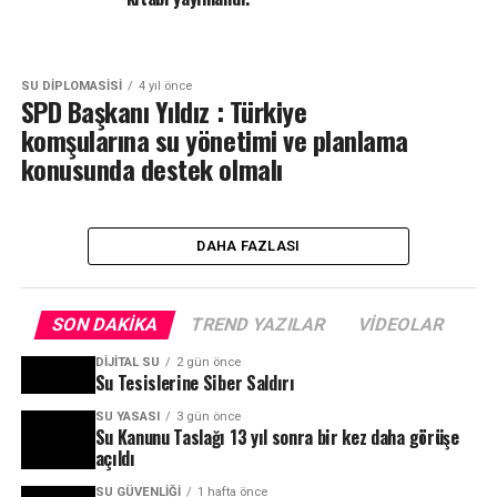
SU DIPLOMASISI
4 yıl önce
SPD Başkanı Yıldız : Türkiye
komşularına su yönetimi ve planlama
konusunda destek olmalı
DAHA FAZLASI
SON DAKIKA
TREND YAZILAR
VIDEOLAR
DIJITAL SU
2 gün önce
Su Tesislerine Siber Saldırı
SU YASASI
3 gün önce
Su Kanunu Taslağı 13 yıl sonra bir kez daha görüşe
açıldı
SU GÜVENLIĞI
1 hafta önce