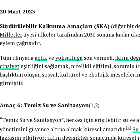
20 Mart 2023
Sürdürülebilir Kalkınma Amaçları (SKA)
(diğer bir d
Milletler
üyesi ülkeler tarafından 2030 sonuna kadar ula
eylem çağrısıdır.
Tüm dünyada
açlık
ve
yoksulluğa
son vermek,
iklim deği
cinsiyet
eşitliğini sağlamak, nitelikli eğitimi, sorumlu 
başlıktan oluşan sosyal, kültürel ve ekolojik meseleler
girmiştir.
Amaç 6: Temiz Su ve Sanitasyon
(1,2)
“Temiz Su ve Sanitasyon”, herkes için erişilebilir su ve a
[2]
yönetimini güvence altına almak küresel amacıdır.
Su 
fazlasını etkiliyor;
iklim değişikliği
sonucunda
küresel 