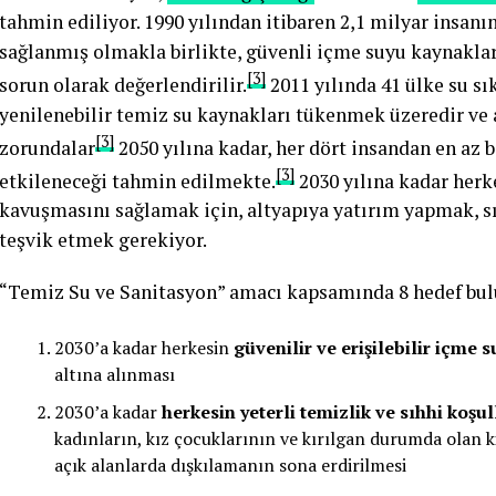
tahmin ediliyor. 1990 yılından itibaren 2,1 milyar insanın
sağlanmış olmakla birlikte, güvenli içme suyu kaynaklar
[3]
sorun olarak değerlendirilir.
2011 yılında 41 ülke su sı
yenilenebilir temiz su kaynakları tükenmek üzeredir ve 
[3]
zorundalar
2050 yılına kadar, her dört insandan en az b
[3]
etkileneceği tahmin edilmekte.
2030 yılına kadar herk
kavuşmasını sağlamak için, altyapıya yatırım yapmak, sı
teşvik etmek gerekiyor.
“Temiz Su ve Sanitasyon” amacı kapsamında 8 hedef bu
2030’a kadar herkesin
güvenilir ve erişilebilir içme 
altına alınması
2030’a kadar
herkesin yeterli temizlik ve sıhhi koşul
kadınların, kız çocuklarının ve kırılgan durumda olan 
açık alanlarda dışkılamanın sona erdirilmesi