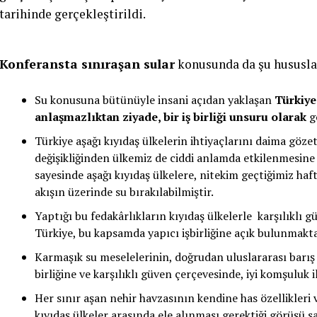
tarihinde gerçekleştirildi.
Konferansta sınıraşan sular
konusunda da şu hususlar
Su konusuna bütünüyle insani açıdan yaklaşan
Türkiye
anlaşmazlıktan ziyade, bir iş birliği unsuru olarak
g
Türkiye aşağı kıyıdaş ülkelerin ihtiyaçlarını daima göze
değişikliğinden ülkemiz de ciddi anlamda etkilenmesine 
sayesinde aşağı kıyıdaş ülkelere, nitekim geçtiğimiz haft
akışın üzerinde su bırakılabilmiştir.
Yaptığı bu fedakârlıkların kıyıdaş ülkelerle karşılıklı 
Türkiye, bu kapsamda yapıcı işbirliğine açık bulunmakta
Karmaşık su meselelerinin, doğrudan uluslararası barış ve
birliğine ve karşılıklı güven çerçevesinde, iyi komşuluk 
Her sınır aşan nehir havzasının kendine has özellikler
kıyıdaş ülkeler arasında ele alınması gerektiği görüşü