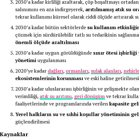
2030’a kadar kirliliği azaltarak, çöp boşaltmayı ortadan
salınımını en aza indirgeyerek,
arıtılmamış atık su or
tekrar kullanımı küresel olarak ciddi ölçüde artırarak su
2030’a kadar bütün sektörlerde
su kullanım etkinliği
çözmek için sürdürülebilir tatlı su tedarikinin sağlanm
önemli ölçüde azaltılması
2030’a kadar uygun görüldüğünde
sınır ötesi işbirli
yönetimi
uygulanması
2020’ye kadar
dağları
,
ormanları
,
sulak alanları
,
nehirle
ekosistemlerinin korunması
ve eski haline getirilmesi
2030’a kadar uluslararası işbirliğinin ve gelişmekte ola
verimliliği,
atık su arıtımı
,
geri dönüşüm
ve tekrar kullan
faaliyetlerinde ve programlarında verilen
kapasite gel
Yerel halkların su ve sıhhi koşullar yönetiminin gel
güçlendirilmesi
Kaynaklar