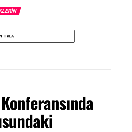
KLERIN
N TIKLA
 Konferansında
usundaki