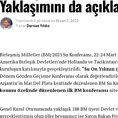
Yaklaşımını da açıkl
Yayınlandı
3 yıl önce
on
Nisan 3, 2023
Yazar
Dursun Yıldız
Birleşmiş Milletler (BM) 2023 Su Konferansı, 22-24 Mar
Amerika Birleşik Devletleri’nde Hollanda ve Tacikistan’ı
kuruluşun katılımıyla gerçekleştirildi.
“Su On Yılının 
Dönem Gözden Geçirme Konferansı olarak değerlendirile
Arjantin’in Mar Del Plata kentinde düzenlenen BM Su 
konusu özelinde düzenlenen ilk BM konferansı
nite
Genel Kurul Oturumunda yaklaşık 188 BM üyesi Devlet v
gerçekleştirmiş olup ülke beyanımız ise Sayın Bakan Prof