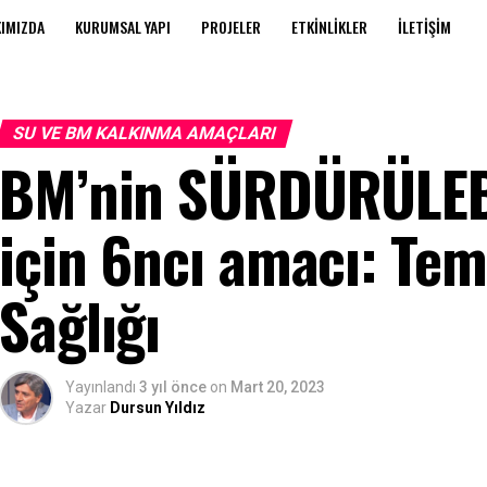
IMIZDA
KURUMSAL YAPI
PROJELER
ETKINLIKLER
İLETIŞIM
SU VE BM KALKINMA AMAÇLARI
BM’nin SÜRDÜRÜLEB
için 6ncı amacı: Tem
Sağlığı
Yayınlandı
3 yıl önce
on
Mart 20, 2023
Yazar
Dursun Yıldız