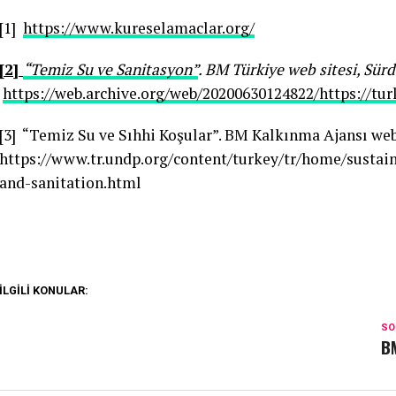
[1]
https://www.kureselamaclar.org/
[2]
“Temiz Su ve Sanitasyon”
. BM Türkiye web sitesi, Sür
https://web.archive.org/web/20200630124822/https://tur
[3] “Temiz Su ve Sıhhi Koşular”. BM Kalkınma Ajansı web 
https://www.tr.undp.org/content/turkey/tr/home/sustai
and-sanitation.html
İLGILI KONULAR:
SO
BM