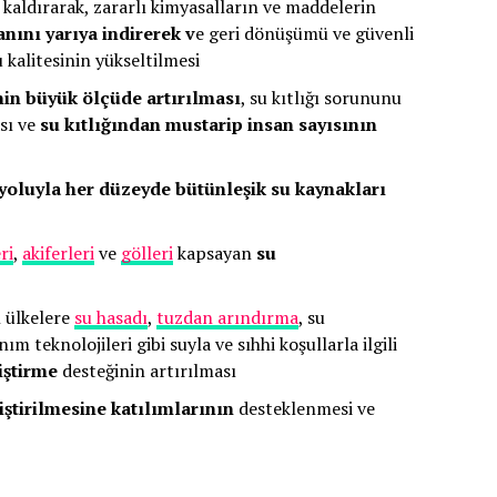
 kaldırarak, zararlı kimyasalların ve maddelerin
anını yarıya indirerek v
e geri dönüşümü ve güvenli
 kalitesinin yükseltilmesi
nin büyük ölçüde artırılması
, su kıtlığı sorununu
ası ve
su kıtlığından mustarip insan sayısının
ği yoluyla her düzeyde bütünleşik su kaynakları
ri
,
akiferleri
ve
gölleri
kapsayan
su
n ülkelere
su hasadı
,
tuzdan arındırma
, su
ım teknolojileri gibi suyla ve sıhhi koşullarla ilgili
iştirme
desteğinin artırılması
iştirilmesine katılımlarının
desteklenmesi ve