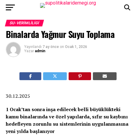
SU-VERIMLILIGI
Binalarda Yağmur Suyu Toplama
Yayınlandı
7 ay önce
on
Ocak 1, 2026
Yazar
admin
30.12.2025
1 Ocak’tan sonra inşa edilecek belli büyüklükteki
kamu binalarında ve özel yapılarda, sıfır su kaybını
hedefleyen zorunlu su sistemlerinin uygulanmasına
yeni yılda başlanıyor