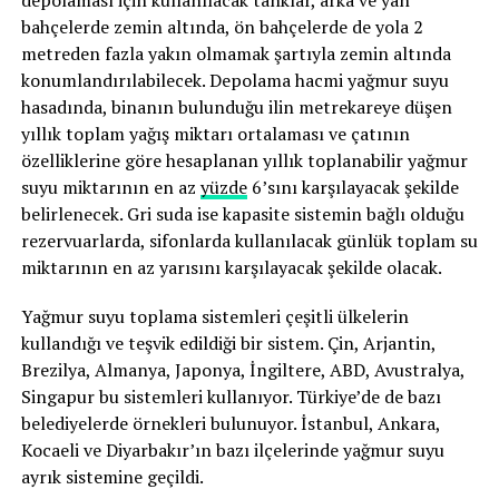
depolaması için kullanılacak tanklar, arka ve yan
bahçelerde zemin altında, ön bahçelerde de yola 2
metreden fazla yakın olmamak şartıyla zemin altında
konumlandırılabilecek. Depolama hacmi yağmur suyu
hasadında, binanın bulunduğu ilin metrekareye düşen
yıllık toplam yağış miktarı ortalaması ve çatının
özelliklerine göre hesaplanan yıllık toplanabilir yağmur
suyu miktarının en az
yüzde
6’sını karşılayacak şekilde
belirlenecek. Gri suda ise kapasite sistemin bağlı olduğu
rezervuarlarda, sifonlarda kullanılacak günlük toplam su
miktarının en az yarısını karşılayacak şekilde olacak.
Yağmur suyu toplama sistemleri çeşitli ülkelerin
kullandığı ve teşvik edildiği bir sistem. Çin, Arjantin,
Brezilya, Almanya, Japonya, İngiltere, ABD, Avustralya,
Singapur bu sistemleri kullanıyor. Türkiye’de de bazı
belediyelerde örnekleri bulunuyor. İstanbul, Ankara,
Kocaeli ve Diyarbakır’ın bazı ilçelerinde yağmur suyu
ayrık sistemine geçildi.