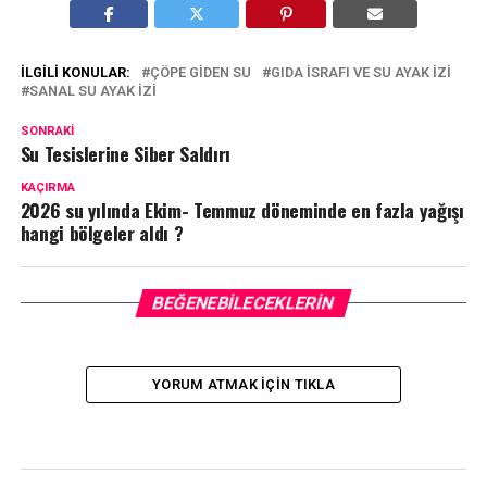
İLGILI KONULAR:
ÇÖPE GIDEN SU
GIDA ISRAFI VE SU AYAK IZI
SANAL SU AYAK IZI
SONRAKI
Su Tesislerine Siber Saldırı
KAÇIRMA
2026 su yılında Ekim- Temmuz döneminde en fazla yağışı
hangi bölgeler aldı ?
BEĞENEBILECEKLERIN
YORUM ATMAK IÇIN TIKLA