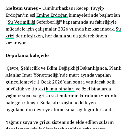
Meltem Güneş –
Cumhurbaşkanı Recep Tayyip
Erdoğan’ın eşi
Emine Erdoğan
himayelerinde başlatılan
“
Su Verimliliği
Seferberliği” kapsamında su fakirliğiyle
mücadele için çalışmalar 2026 yılında hız kazanacak.
Su
krizi
derinleşirken, her damla su da giderek önem
kazanıyor.
Depolama bahçede
Çevre, Şehircilik ve İklim Değişikliği Bakanlığınca, Planlı
Alanlar İmar Yönetmeliği’nde mart ayında yapılan
güncellemeyle 1 Ocak 2026’dan sonra yapılacak belli
büyüklük ve tipteki
kamu binaları
ve özel binalarda
yağmur suyu ve gri su sistemlerinin kurulumu zorunlu
hale getirilmişti. Suda sıfır kaybı hedefleyen
uygulamanın devreye alınmasına sayılı günler kaldı.
Yağmur suyu ve gri su sisteminde elde edilen suların