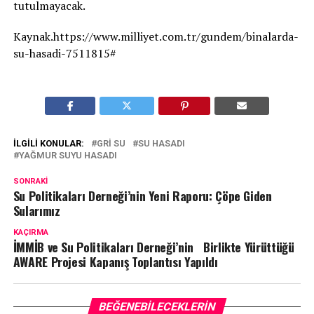
tutulmayacak.
Kaynak.https://www.milliyet.com.tr/gundem/binalarda-
su-hasadi-7511815#
İLGILI KONULAR:
GRI SU
SU HASADI
YAĞMUR SUYU HASADI
SONRAKI
Su Politikaları Derneği’nin Yeni Raporu: Çöpe Giden
Sularımız
KAÇIRMA
İMMİB ve Su Politikaları Derneği’nin Birlikte Yürüttüğü
AWARE Projesi Kapanış Toplantısı Yapıldı
BEĞENEBILECEKLERIN