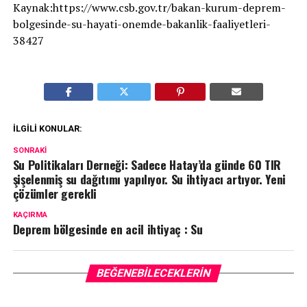
Kaynak:https://www.csb.gov.tr/bakan-kurum-deprem-
bolgesinde-su-hayati-onemde-bakanlik-faaliyetleri-
38427
İLGILI KONULAR:
SONRAKI
Su Politikaları Derneği: Sadece Hatay’da günde 60 TIR
şişelenmiş su dağıtımı yapılıyor. Su ihtiyacı artıyor. Yeni
çözümler gerekli
KAÇIRMA
Deprem bölgesinde en acil ihtiyaç : Su
BEĞENEBILECEKLERIN