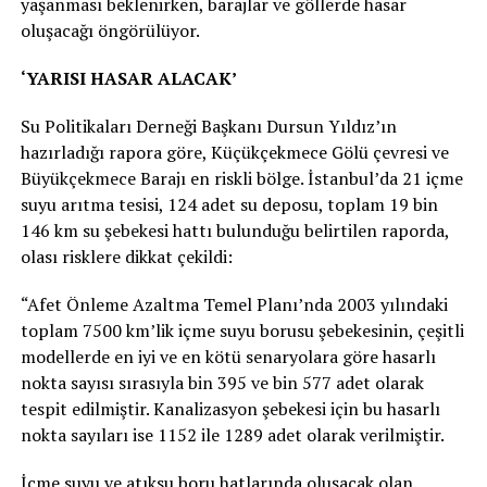
yaşanması beklenirken, barajlar ve göllerde hasar
oluşacağı öngörülüyor.
‘YARISI HASAR ALACAK’
Su Politikaları Derneği Başkanı Dursun Yıldız’ın
hazırladığı rapora göre, Küçükçekmece Gölü çevresi ve
Büyükçekmece Barajı en riskli bölge. İstanbul’da 21 içme
suyu arıtma tesisi, 124 adet su deposu, toplam 19 bin
146 km su şebekesi hattı bulunduğu belirtilen raporda,
olası risklere dikkat çekildi:
“Afet Önleme Azaltma Temel Planı’nda 2003 yılındaki
toplam 7500 km’lik içme suyu borusu şebekesinin, çeşitli
modellerde en iyi ve en kötü senaryolara göre hasarlı
nokta sayısı sırasıyla bin 395 ve bin 577 adet olarak
tespit edilmiştir. Kanalizasyon şebekesi için bu hasarlı
nokta sayıları ise 1152 ile 1289 adet olarak verilmiştir.
İçme suyu ve atıksu boru hatlarında oluşacak olan