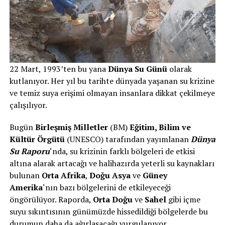
22 Mart, 1993’ten bu yana
Dünya Su Günü
olarak
kutlanıyor. Her yıl bu tarihte dünyada yaşanan su krizine
ve temiz suya erişimi olmayan insanlara dikkat çekilmeye
çalışılıyor.
Bugün
Birleşmiş Milletler
(BM)
Eğitim, Bilim ve
Kültür Örgütü
(UNESCO) tarafından yayımlanan
Dünya
Su Raporu
‘nda, su krizinin farklı bölgeleri de etkisi
altına alarak artacağı ve halihazırda yeterli su kaynakları
bulunan
Orta Afrika
,
Doğu Asya
ve
Güney
Amerika
‘nın bazı bölgelerini de etkileyeceği
öngörülüyor. Raporda,
Orta Doğu
ve
Sahel
gibi içme
suyu sıkıntısının günümüzde hissedildiği bölgelerde bu
durumun daha da ağırlaşacağı
vurgulanıyor
.