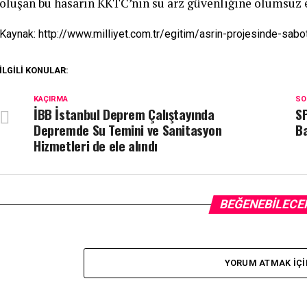
oluşan bu hasarın KKTC’nin su arz güvenliğine olumsuz 
Kaynak: http://www.milliyet.com.tr/egitim/asrin-projesinde-sa
İLGILI KONULAR:
KAÇIRMA
SO
İBB İstanbul Deprem Çalıştayında
SP
Depremde Su Temini ve Sanitasyon
Ba
Hizmetleri de ele alındı
BEĞENEBILECE
YORUM ATMAK IÇI