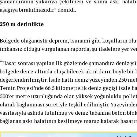
şamandıranın yukarıya çekilmesi ve sonra askı halatı
aşağıya bırakılmasıdır” denildi.
250 m derinlikte
Bölgede olağanüstü deprem, tsunami gibi koşulların oluş
imkansız olduğu vurgulanan raporda, şu ifadelere yer ver
“Hasar sonrası yapılan ilk gözlemde şamandıra deniz yü
bölgede deniz altında oluşabilecek akıntıların böyle bir
değerlendirilmiştir. İsale hattı deniz yüzeyinden 250 me
Temin Projesi’nde 66.5 kilometrelik deniz geçişi isale h
500’er metre uzunluğunda olan yüksek yoğunluklu poliet
olarak bağlanması suretiyle teşkil edilmiştir. Yüzeyinde
vasıtasıyla askıda tutulmuş ve deniz tabanına beton blokl
bağlanan askı halatının kesilmeye maruz kalarak hasarı