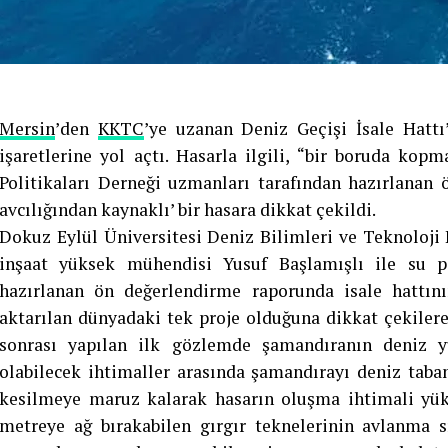
Mersin
’den
KKTC
’ye uzanan Deniz Geçişi İsale Hat
işaretlerine yol açtı. Hasarla ilgili, “bir boruda ko
Politikaları Derneği uzmanları tarafından hazırlanan 
avcılığından kaynaklı’ bir hasara dikkat çekildi.
Dokuz Eylül Üniversitesi Deniz Bilimleri ve Teknoloji 
inşaat yüksek mühendisi Yusuf Başlamışlı ile su po
hazırlanan ön değerlendirme raporunda isale hattını
aktarılan dünyadaki tek proje olduğuna dikkat çekilere
sonrası yapılan ilk gözlemde şamandıranın deniz 
olabilecek ihtimaller arasında şamandırayı deniz taba
kesilmeye maruz kalarak hasarın oluşma ihtimali yüks
metreye ağ bırakabilen gırgır teknelerinin avlanma 