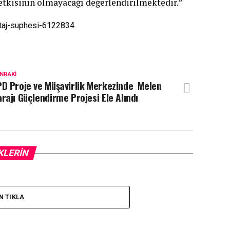
etkisinin olmayacağı değerlendirilmektedir.”
botaj-suphesi-6122834
NRAKI
D Proje ve Müşavirlik Merkezinde Melen
rajı Güçlendirme Projesi Ele Alındı
KLERIN
N TIKLA