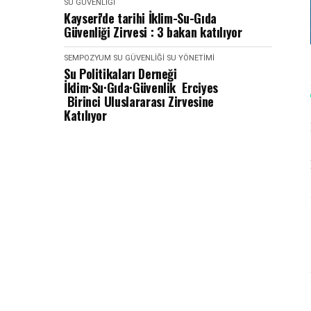
SU GÜVENLIĞI
Kayseri'de tarihi İklim-Su-Gıda
Güvenliği Zirvesi : 3 bakan katılıyor
SEMPOZYUM
SU GÜVENLIĞI
SU YÖNETIMI
Su Politikaları Derneği
İklim·Su·Gıda·Güvenlik Erciyes
Birinci Uluslararası Zirvesine
Katılıyor