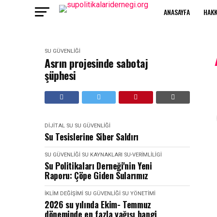
ANASAYFA
HAKK
SU GÜVENLIĞI
Asrın projesinde sabotaj
şüphesi
DIJITAL SU
SU GÜVENLIĞI
Su Tesislerine Siber Saldırı
SU GÜVENLIĞI
SU KAYNAKLARI
SU-VERIMLILIGI
Su Politikaları Derneği'nin Yeni
Raporu: Çöpe Giden Sularımız
İKLIM DEĞIŞIMI
SU GÜVENLIĞI
SU YÖNETIMI
2026 su yılında Ekim- Temmuz
döneminde en fazla yağışı hangi