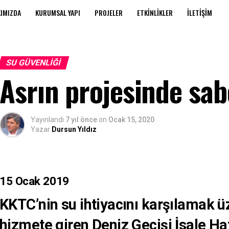
IMIZDA
KURUMSAL YAPI
PROJELER
ETKINLIKLER
İLETIŞIM
SU GÜVENLIĞI
Asrın projesinde sab
Yayınlandı
7 yıl önce
on
Ocak 15, 2020
Yazar
Dursun Yıldız
15 Ocak 2019
KKTC
’nin su ihtiyacını karşılamak ü
hizmete giren Deniz Geçişi İsale H