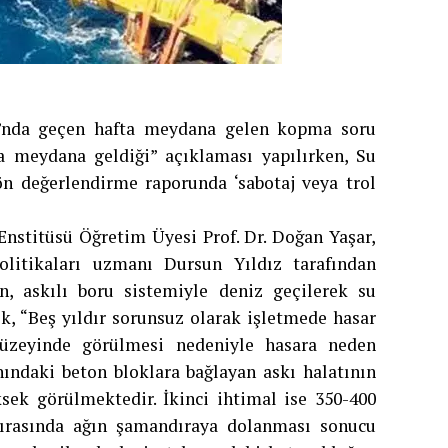
tı’nda geçen hafta meydana gelen kopma soru
pma meydana geldiği” açıklaması yapılırken, Su
ön değerlendirme raporunda ‘sabotaj veya trol
Enstitüsü Öğretim Üyesi Prof. Dr. Doğan Yaşar,
litikaları uzmanı Dursun Yıldız tarafından
n, askılı boru sistemiyle deniz geçilerek su
k, “Beş yıldır sorunsuz olarak işletmede hasar
yüzeyinde görülmesi nedeniyle hasara neden
nındaki beton bloklara bağlayan askı halatının
ek görülmektedir. İkinci ihtimal ise 350-400
sırasında ağın şamandıraya dolanması sonucu