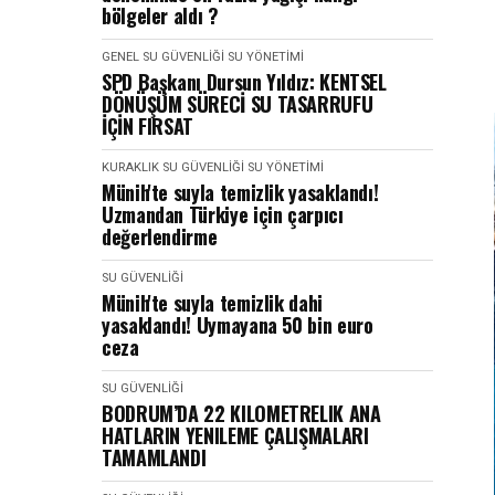
bölgeler aldı ?
GENEL
SU GÜVENLIĞI
SU YÖNETIMI
SPD Başkanı Dursun Yıldız: KENTSEL
DÖNÜŞÜM SÜRECİ SU TASARRUFU
İÇİN FIRSAT
KURAKLIK
SU GÜVENLIĞI
SU YÖNETIMI
Münih'te suyla temizlik yasaklandı!
Uzmandan Türkiye için çarpıcı
değerlendirme
SU GÜVENLIĞI
Münih'te suyla temizlik dahi
yasaklandı! Uymayana 50 bin euro
ceza
SU GÜVENLIĞI
BODRUM’DA 22 KILOMETRELIK ANA
HATLARIN YENILEME ÇALIŞMALARI
TAMAMLANDI