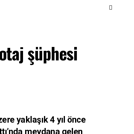
otaj şüphesi
zere yaklaşık 4 yıl önce
attı’nda meydana gelen