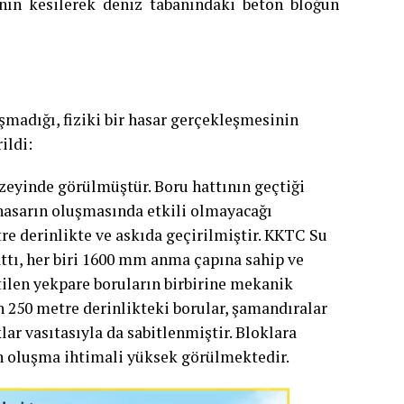
nın kesilerek deniz tabanındaki beton bloğun
madığı, fiziki bir hasar gerçekleşmesinin
ildi:
zeyinde görülmüştür. Boru hattının geçtiği
 hasarın oluşmasında etkili olmayacağı
tre derinlikte ve askıda geçirilmiştir. KKTC Su
attı, her biri 1600 mm anma çapına sahip ve
ilen yekpare boruların birbirine mekanik
n 250 metre derinlikteki borular, şamandıralar
ar vasıtasıyla da sabitlenmiştir. Bloklara
n oluşma ihtimali yüksek görülmektedir.