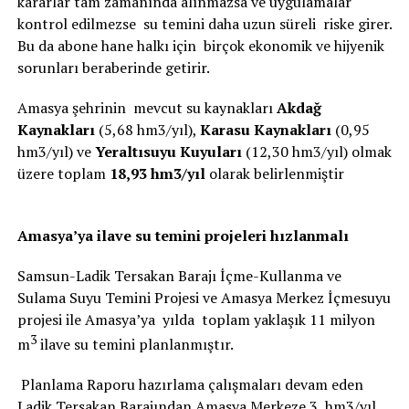
kararlar tam zamanında alınmazsa ve uygulamalar
kontrol edilmezse su temini daha uzun süreli riske girer.
Bu da abone hane halkı için birçok ekonomik ve hijyenik
sorunları beraberinde getirir.
Amasya şehrinin mevcut su kaynakları
Akdağ
Kaynakları
(5,68 hm3/yıl),
Karasu Kaynakları
(0,95
hm3/yıl) ve
Yeraltısuyu Kuyuları
(12,30 hm3/yıl) olmak
üzere toplam
18,93 hm3/yıl
olarak belirlenmiştir
Amasya’ya ilave su temini projeleri hızlanmalı
Samsun-Ladik Tersakan Barajı İçme-Kullanma ve
Sulama Suyu Temini Projesi ve Amasya Merkez İçmesuyu
projesi ile Amasya’ya yılda toplam yaklaşık 11 milyon
3
m
ilave su temini planlanmıştır.
Planlama Raporu hazırlama çalışmaları devam eden
Ladik Tersakan Barajından Amasya Merkeze 3 hm3/yıl