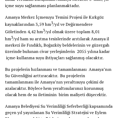
içme suyu sağlanması planlanmaktadır.
Amasya Merkez İçmesuyu Temini Projesi ile Kırkgöz
3
kaynaklarından 3,59 hm
/yıl ve Değirmendere
3
Göletinden 4,42 hm
/yıl olmak üzere toplam 8,01
3
hm
/yıl ham su arıtma tesislerinde arıtılarak Amasya il
merkezi ile Fındıklı, Boğazköy beldelerinin ve güzergah
üzerinde bulunan civar yerleşimlerin 2055 yılına kadar
içme-kullanma suyu ihtiyaçları sağlanmış olacaktır.
Bu projelerin hızlanması ve tamamlanması Amasya’nın
Su Güvenliğini arttıracaktır. Bu projelerin
tamamlanması ile Amasya’nın yeraltısuyu çekimi de
azalacaktır. Böylece hem yeraltısularımız korunmuş
olacak hem de su iletiminin birim maliyeti düşecektir.
Amasya Belediyesi Su Verimliliği Seferberliği kapsamında
geçen yıl yayınlanan Su Verimliliği Stratejisi ve Eylem