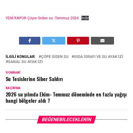
YENİ RAPOR Çöpe Giden su -Temmuz 2026
İndir
İLGILI KONULAR:
ÇÖPE GIDEN SU
GIDA ISRAFI VE SU AYAK IZI
SANAL SU AYAK IZI
SONRAKI
Su Tesislerine Siber Saldırı
KAÇIRMA
2026 su yılında Ekim- Temmuz döneminde en fazla yağışı
hangi bölgeler aldı ?
BEĞENEBILECEKLERIN