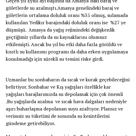
Geçen yıl Eylül ayı başında da Amasya’daki baraj ve
göletlerde su azalmıştı.Amasya genelindeki baraj ve
göletlerin ortalama doluluk oranı %35 olmuş, sulamada
kullanılan Yedikır barajındaki doluluk oranı ise %27 ye
düşmüşü. Amasya da yağış rejimindeki değişkenlik
geçtiğimiz yıllarda da su kaynaklarını olumsuz
etkilemişti. Ancak bu yıl bu etki daha fazla görüldü ve
kısıtlı su kullanımı programı da daha erken uygulamaya
konulmadığı için sürekli su temini riske girdi.
Uzmanlar bu sonbaharın da sıcak ve kurak geçebileceğini
belirtiyor. Sonbahar ve Kış yağışları özellikle kar
yağışları barajlarımızda su depolamak için çok önemli
.Bu yağışlarda azalma ve sıcak hava dalgaları nedeniyle
aşırı buharlaşma depolanan suyu azaltıyor. Plansız ve
verimsiz su tüketimi de sonunda su kesintilerini
gündeme getirebiliyor.