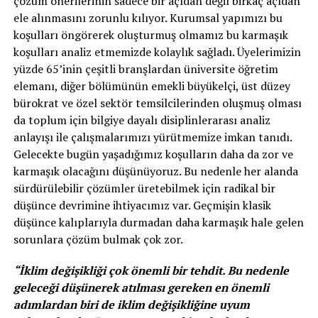
çözüm önerilerinin sadece bir açıdan değil birkaç açıdan
ele alınmasını zorunlu kılıyor. Kurumsal yapımızı bu
koşulları öngörerek oluşturmuş olmamız bu karmaşık
koşulları analiz etmemizde kolaylık sağladı. Üyelerimizin
yüzde 65’inin çeşitli branşlardan üniversite öğretim
elemanı, diğer bölümünün emekli büyükelçi, üst düzey
bürokrat ve özel sektör temsilcilerinden oluşmuş olması
da toplum için bilgiye dayalı disiplinlerarası analiz
anlayışı ile çalışmalarımızı yürütmemize imkan tanıdı.
Gelecekte bugün yaşadığımız koşulların daha da zor ve
karmaşık olacağını düşünüyoruz. Bu nedenle her alanda
sürdürülebilir çözümler üretebilmek için radikal bir
düşünce devrimine ihtiyacımız var. Geçmişin klasik
düşünce kalıplarıyla durmadan daha karmaşık hale gelen
sorunlara çözüm bulmak çok zor.
“İklim değişikliği çok önemli bir tehdit. Bu nedenle
geleceği düşünerek atılması gereken en önemli
adımlardan biri de iklim değişikliğine uyum