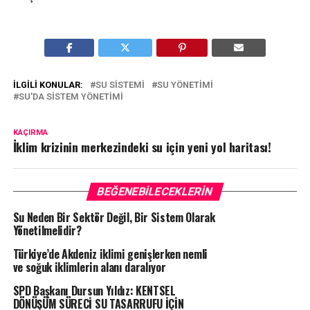
İLGILI KONULAR:
SU SISTEMI
SU YÖNETIMI
SU'DA SISTEM YÖNETIMI
KAÇIRMA
İklim krizinin merkezindeki su için yeni yol haritası!
BEĞENEBILECEKLERIN
Su Neden Bir Sektör Değil, Bir Sistem Olarak
Yönetilmelidir?
Türkiye’de Akdeniz iklimi genişlerken nemli
ve soğuk iklimlerin alanı daralıyor
SPD Başkanı Dursun Yıldız: KENTSEL
DÖNÜŞÜM SÜRECİ SU TASARRUFU İÇİN