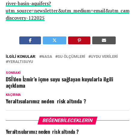
river-basin-aquifers?
utm_source=newsletter&utm_medium=email&utm_campai
discovery-122025
İLGILI KONULAR:
NASA
SU ÖLÇÜMLERI
UYDU VERILERI
YERALTISUYU
SONRAKI
DSİ’den İzmir’e içme suyu sağlayan kuyularla ilgili
açıklama
KAÇIRMA
Yeraltısularımız neden risk altında ?
BEĞENEBILECEKLERIN
Yeraltısularımız neden risk altında ?