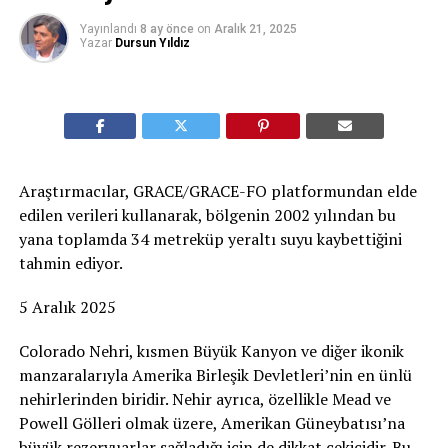
Yayınlandı
8 ay önce
on
Aralık 21, 2025
Yazar
Dursun Yıldız
Araştırmacılar, GRACE/GRACE-FO platformundan elde
edilen verileri kullanarak, bölgenin 2002 yılından bu
yana toplamda 34 metreküp yeraltı suyu kaybettiğini
tahmin ediyor.
5 Aralık 2025
Colorado Nehri, kısmen Büyük Kanyon ve diğer ikonik
manzaralarıyla Amerika Birleşik Devletleri’nin en ünlü
nehirlerinden biridir. Nehir ayrıca, özellikle Mead ve
Powell Gölleri olmak üzere, Amerikan Güneybatısı’na
büyük rezervuarlar sağladığı için de dikkat çekicidir. Bu