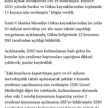
kuyu açmak istediklerini DSİ’ye bildirmiştir. Böylece
2025 yılında Sarıkız ve Göksu kaynaklarından toplamda
11 kuyuya izin verilmiştir.” bilgisi verildi.
İzmir’e Manisa Muradiye Göksu kaynaklarından ise yılda
63 milyon metreküp yer altı suyu tahsisi yapıldığı
vurgulanan açıklamada, Göksu bölgesinde 22 kuyunun
DSİ tarafından açıldığı bildirildi.
Açıklamada, İZSU’nun kullanılamaz hale gelen bu
kuyular için yenileme başvuruları yaptığına dikkati
çekilerek, şunlar kaydedildi:
“Eski kuyuların kapatılması şartı ve 63 milyon
metreküplük tahsis aşılmayacak şekilde 6 kuyuda
yenileme yapılmasına izin verilmiştir. İZSU Genel
Müdürlüğü diğer bir talebinde, kullanılamaz durumda
olan eski 2 sondaj kuyusunun kapatılıp yerine 2
yenileme kuyusunun açılmasını DSİ’ye bildirmiştir. İZSU
tarafından talepte bulunulan yeni 8 kuyu ile alakalı da