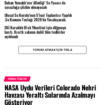
Bakan Yumaklı’nın ‘dilediği’ Su Yasası da
susuzluğa çözüm olmayacak
Ulusal Su Kurulu’nun 5’inci Toplantısı Yapıldı
.Su Kanunu Taslağı 2026’da Yasalaşacak.
DSİ Kuraklık Risk Yönetimi için düğmeye
bastı. Kısıtlı sulama dahil tüm tedbirler
açıklandı
YORUM ATMAK IÇIN TIKLA
YERALTISUYU
NASA Uydu Verileri Colorado Nehri
Havzası Yeraltı Sularında Azalmayı
Gösteriyor