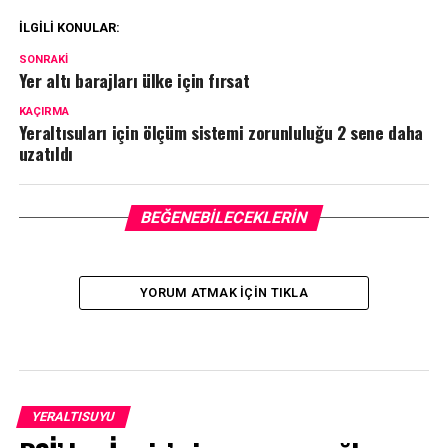
İLGILI KONULAR:
SONRAKI
Yer altı barajları ülke için fırsat
KAÇIRMA
Yeraltısuları için ölçüm sistemi zorunluluğu 2 sene daha
uzatıldı
BEĞENEBILECEKLERIN
YORUM ATMAK IÇIN TIKLA
YERALTISUYU