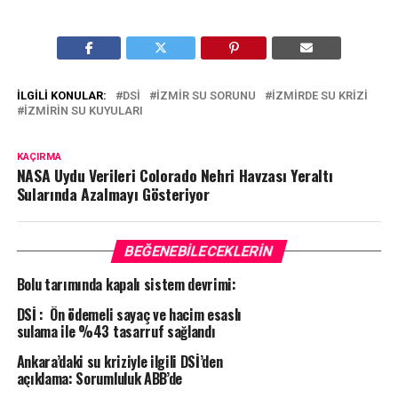
İLGILI KONULAR:
DSİ
İZMIR SU SORUNU
İZMIRDE SU KRIZI
İZMIRIN SU KUYULARI
KAÇIRMA
NASA Uydu Verileri Colorado Nehri Havzası Yeraltı
Sularında Azalmayı Gösteriyor
BEĞENEBILECEKLERIN
Bolu tarımında kapalı sistem devrimi:
DSİ : Ön ödemeli sayaç ve hacim esaslı
sulama ile %43 tasarruf sağlandı
Ankara’daki su kriziyle ilgili DSİ’den
açıklama: Sorumluluk ABB’de