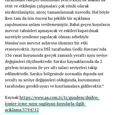
etüt ve etkileşim çalışmaları çok yönlü olarak
sürdürülmüştür, süreç tamamlanmak üzeredir. Hal böyle
iken tam da izin öncesi bu şekilde bir açıklama
yapılmasına anlam verilememiştir. Bahsi geçen kuyuların
mevcut tahsisleri aşmayacak ve eskileri kapatılmak
suretiyle yenileme yapılacak olması sebebiyle
Manisa’nın mevcut sularına olumsuz bir etki
etmeyecektir. Ayrıca DSİ tarafından Gediz Havzası’nda
136 rasat kuyusunda gerçek zamanlı yeraltı suyu seviye
değişimleri ölçülmektedir. Sarıkız kaynaklarında da 2
gözlem istasyonu ile yer altı suları seviyeleri takip
edilmektedir. Sarıkız bölgesinde normalin dışında ani
yeraltı su seviye değişimleri olduğunda, kurumumuz
tarafından gerekli uyarı ve kısıtlamalara gidilecektir.”
Kaynak:
https://www.aa.com.tr/tr/gundem/dsiden-
izmire-icme-suyu-saglayan-kuyularla-ilgili-
aciklama/3794712