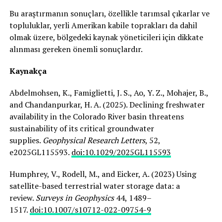
Bu araştırmanın sonuçları, özellikle tarımsal çıkarlar ve
topluluklar, yerli Amerikan kabile toprakları da dahil
olmak üzere, bölgedeki kaynak yöneticileri için dikkate
alınması gereken önemli sonuçlardır.
Kaynakça
Abdelmohsen, K., Famiglietti, J. S., Ao, Y. Z., Mohajer, B.,
and Chandanpurkar, H. A. (2025). Declining freshwater
availability in the Colorado River basin threatens
sustainability of its critical groundwater
supplies.
Geophysical Research Letters
, 52,
e2025GL115593.
doi:10.1029/2025GL115593
Humphrey, V., Rodell, M., and Eicker, A. (2023) Using
satellite-based terrestrial water storage data: a
review.
Surveys in Geophysics
44, 1489–
1517.
doi:10.1007/s10712-022-09754-9