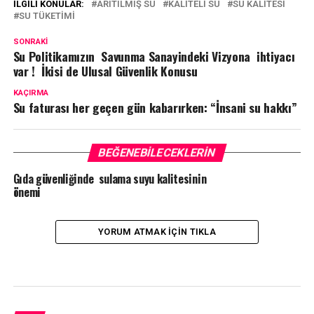
İLGILI KONULAR:
ARITILMIŞ SU
KALITELI SU
SU KALITESI
SU TÜKETIMI
SONRAKI
Su Politikamızın Savunma Sanayindeki Vizyona ihtiyacı
var ! İkisi de Ulusal Güvenlik Konusu
KAÇIRMA
Su faturası her geçen gün kabarırken: “İnsani su hakkı”
BEĞENEBILECEKLERIN
Gıda güvenliğinde sulama suyu kalitesinin
önemi
YORUM ATMAK IÇIN TIKLA