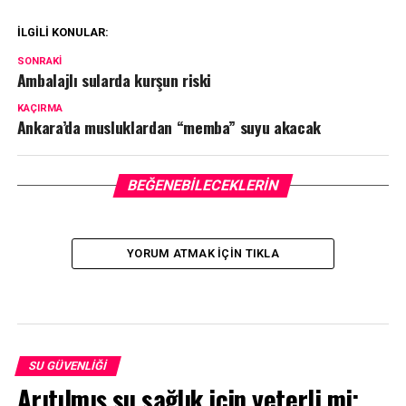
İLGILI KONULAR:
SONRAKI
Ambalajlı sularda kurşun riski
KAÇIRMA
Ankara’da musluklardan “memba” suyu akacak
BEĞENEBILECEKLERIN
YORUM ATMAK IÇIN TIKLA
SU GÜVENLIĞI
Arıtılmış su sağlık için yeterli mi;