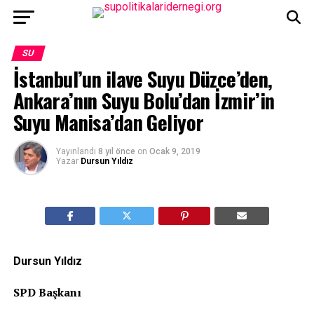
SU
İstanbul’un ilave Suyu Düzce’den,
Ankara’nın Suyu Bolu’dan İzmir’in
Suyu Manisa’dan Geliyor
Yayınlandı
8 yıl önce
on
Ocak 9, 2019
Yazar
Dursun Yıldız
Dursun Yıldız
SPD Başkanı