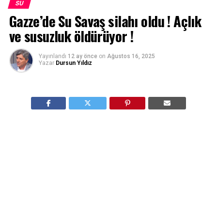
SU
Gazze’de Su Savaş silahı oldu ! Açlık
ve susuzluk öldürüyor !
Yayınlandı
12 ay önce
on
Ağustos 16, 2025
Yazar
Dursun Yıldız
Su, barış ve istikrar için kullanılması gerekirken,
Gazze’de çok uzun zamandır kısıtlı bir kaynak
olarak baskı aracı oldu. İsrail’in 22 ay önce başlattığı
saldırıdan ve katliamdan bu yana Gazze’de suya
erişim giderek zorlaştı. Su adeta bir savaş silahı
oldu. Açlık ve susuzluktan ölümler arttı.
İnsanlar günde 3 litre ile yaşıyor