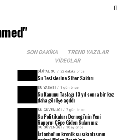
ammed"
SON DAKIKA
TREND YAZILAR
VIDEOLAR
DIJITAL SU
22 dakika önce
Su Tesislerine Siber Saldırı
SU YASASI
1 gün önce
Su Kanunu Taslağı 13 yıl sonra bir kez
daha görüşe açıldı
SU GÜVENLIĞI
7 gün önce
Su Politikaları Derneği’nin Yeni
Raporu: Çöpe Giden Sularımız
SU GÜVENLIĞI
10 ay önce
İstanbul’un kronik su sıkıntısının