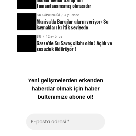
nedeni Melen Barajı’nın
tamamlanamamış olmasıdır
SU GÜVENLIĞI
4 yıl önce
Manisa’da Barajlar alarm veriyor: Su
kaynakları kritik seviyede
SU
12 ay önce
Gazze’de Su Savaş silahı oldu ! Açlık ve
susuzluk öldürüyor !
Yeni gelişmelerden erkenden
haberdar olmak için haber
bültenimize abone ol!