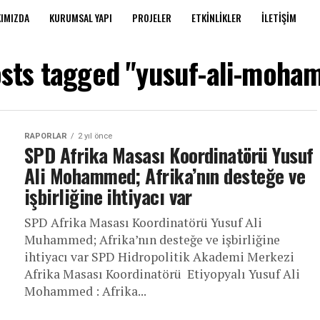
IMIZDA
KURUMSAL YAPI
PROJELER
ETKINLIKLER
İLETIŞIM
osts tagged "yusuf-ali-moh
RAPORLAR
2 yıl önce
SPD Afrika Masası Koordinatörü Yusuf
Ali Mohammed; Afrika’nın desteğe ve
işbirliğine ihtiyacı var
SPD Afrika Masası Koordinatörü Yusuf Ali
Muhammed; Afrika’nın desteğe ve işbirliğine
ihtiyacı var SPD Hidropolitik Akademi Merkezi
Afrika Masası Koordinatörü Etiyopyalı Yusuf Ali
Mohammed : Afrika...