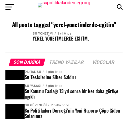
All posts tagged "yerel-yonetimlerde-egitim"
SU YÖNETIMI
1 yıl önce
YEREL YÖNETİMLERDE EĞİTİM.
SON DAKIKA
TREND YAZILAR
VIDEOLAR
DIJITAL SU
4 gün önce
Su Tesislerine Siber Saldırı
SU YASASI
5 gün önce
Su Kanunu Taslağı 13 yıl sonra bir kez daha görüşe
açıldı
SU GÜVENLIĞI
2 hafta önce
Su Politikaları Derneği’nin Yeni Raporu: Çöpe Giden
Sularımız