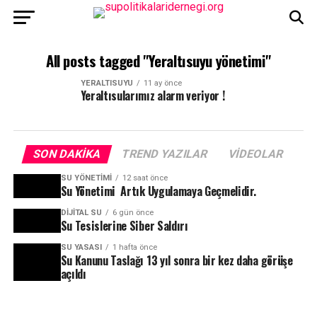
All posts tagged "Yeraltısuyu yönetimi"
YERALTISUYU
11 ay önce
Yeraltısularımız alarm veriyor !
SON DAKIKA
TREND YAZILAR
VIDEOLAR
SU YÖNETIMI
12 saat önce
Su Yönetimi Artık Uygulamaya Geçmelidir.
DIJITAL SU
6 gün önce
Su Tesislerine Siber Saldırı
SU YASASI
1 hafta önce
Su Kanunu Taslağı 13 yıl sonra bir kez daha görüşe
açıldı