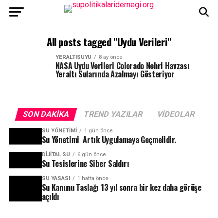
All posts tagged "Uydu Verileri"
YERALTISUYU
8 ay önce
NASA Uydu Verileri Colorado Nehri Havzası
Yeraltı Sularında Azalmayı Gösteriyor
SON DAKIKA
TREND YAZILAR
VIDEOLAR
SU YÖNETIMI
1 gün önce
Su Yönetimi Artık Uygulamaya Geçmelidir.
DIJITAL SU
6 gün önce
Su Tesislerine Siber Saldırı
SU YASASI
1 hafta önce
Su Kanunu Taslağı 13 yıl sonra bir kez daha görüşe
açıldı