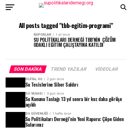
All posts tagged "tbb-egitim-programi"
RAPORLAR
1 yıl önce
SU POLİTİKALARI DERNEĞİ TBB’NİN ÇÖZÜM
ODAKLI EĞİTİM ÇALIŞTAYINA KATILDI
SON DAKIKA
TREND YAZILAR
VIDEOLAR
DIJITAL SU
2 gün önce
Su Tesislerine Siber Saldırı
SU YASASI
3 gün önce
Su Kanunu Taslağı 13 yıl sonra bir kez daha görüşe
açıldı
SU GÜVENLIĞI
1 hafta önce
Su Politikaları Derneği’nin Yeni Raporu: Çöpe Giden
Sularımız