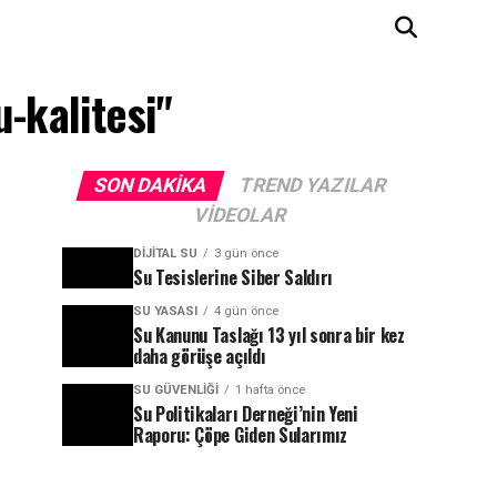
-kalitesi"
SON DAKIKA
TREND YAZILAR
VIDEOLAR
DIJITAL SU
3 gün önce
Su Tesislerine Siber Saldırı
SU YASASI
4 gün önce
Su Kanunu Taslağı 13 yıl sonra bir kez
daha görüşe açıldı
SU GÜVENLIĞI
1 hafta önce
Su Politikaları Derneği’nin Yeni
Raporu: Çöpe Giden Sularımız