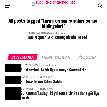
All posts tagged "tarim-orman-suralari-sonuc-
bildirgeleri"
TARIMSAL SULAMA
1 yıl önce
TARIM ŞURALARI SONUÇ BİLDİRGELERİ
SON DAKIKA
TREND YAZILAR
VIDEOLAR
SU YÖNETIMI
15 saat önce
Su Yönetimi Artık Uygulamaya Geçmelidir.
DIJITAL SU
6 gün önce
Su Tesislerine Siber Saldırı
SU YASASI
1 hafta önce
Su Kanunu Taslağı 13 yıl sonra bir kez daha görüşe
açıldı