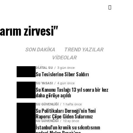
arım zirvesi"
SON DAKIKA
TREND YAZILAR
VIDEOLAR
DIJITAL SU
3 gün önce
Su Tesislerine Siber Saldırı
SU YASASI
4 gün önce
Su Kanunu Taslağı 13 yıl sonra bir kez
daha görüşe açıldı
SU GÜVENLIĞI
1 hafta önce
Su Politikaları Derneği’nin Yeni
Raporu: Çöpe Giden Sularımız
SU GÜVENLIĞI
10 ay önce
İstanbul’un kronik su sıkıntısının