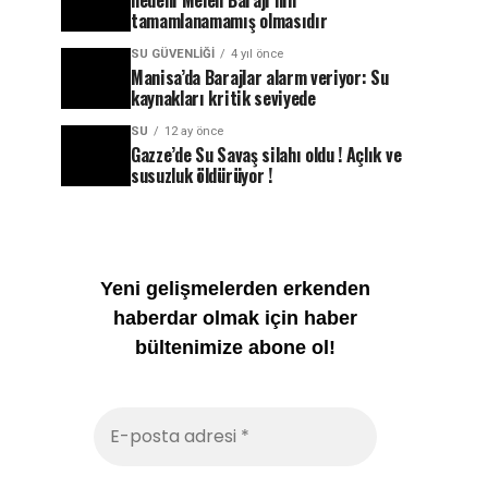
nedeni Melen Barajı’nın
tamamlanamamış olmasıdır
SU GÜVENLIĞI
4 yıl önce
Manisa’da Barajlar alarm veriyor: Su
kaynakları kritik seviyede
SU
12 ay önce
Gazze’de Su Savaş silahı oldu ! Açlık ve
susuzluk öldürüyor !
Yeni gelişmelerden erkenden
haberdar olmak için haber
bültenimize abone ol!