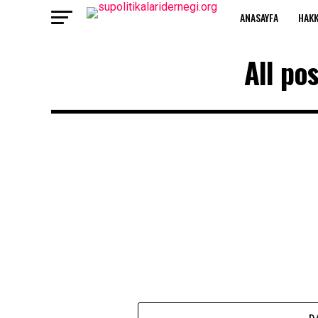
ANASAYFA
HAKK
All po
D