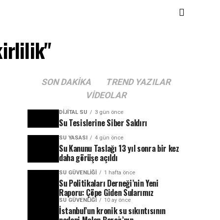
rlilik"
SON DAKIKA
TREND YAZILAR
VIDEOLAR
DIJITAL SU
3 gün önce
Su Tesislerine Siber Saldırı
SU YASASI
4 gün önce
Su Kanunu Taslağı 13 yıl sonra bir kez
daha görüşe açıldı
SU GÜVENLIĞI
1 hafta önce
Su Politikaları Derneği’nin Yeni
Raporu: Çöpe Giden Sularımız
SU GÜVENLIĞI
10 ay önce
İstanbul’un kronik su sıkıntısının