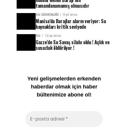
nedeni Melen Barajı’nın
tamamlanamamış olmasıdır
SU GÜVENLIĞI
4 yıl önce
Manisa’da Barajlar alarm veriyor: Su
kaynakları kritik seviyede
SU
12 ay önce
Gazze’de Su Savaş silahı oldu ! Açlık ve
susuzluk öldürüyor !
Yeni gelişmelerden erkenden
haberdar olmak için haber
bültenimize abone ol!