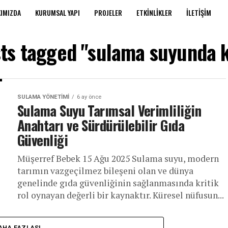
IMIZDA
KURUMSAL YAPI
PROJELER
ETKINLIKLER
İLETIŞIM
sts tagged "sulama suyunda ki
SULAMA YÖNETIMI
6 ay önce
Sulama Suyu Tarımsal Verimliliğin
Anahtarı ve Sürdürülebilir Gıda
Güvenliği
Müşerref Bebek 15 Ağu 2025 Sulama suyu, modern
tarımın vazgeçilmez bileşeni olan ve dünya
genelinde gıda güvenliğinin sağlanmasında kritik
rol oynayan değerli bir kaynaktır. Küresel nüfusun...
AHA FAZLASI