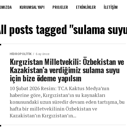
IMIZDA
KURUMSAL YAPI
PROJELER
ETKINLIKLER
İLETIŞIM
ll posts tagged "sulama suy
HIDROPOLITIK
6 ay önce
Kırgızistan Milletvekili: Özbekistan ve
Kazakistan’a verdiğimiz sulama suyu
için bize ödeme yapılsın
10 Şubat 2026 Resim: TCA Kaktus Medya’nın
haberine göre, Kırgızistan’ın su kaynakları
konusundaki uzun süredir devam eden tartışma, bu
hafta bir milletvekilinin Özbekistan ve
Kazakistan’ın Kırgızistan’ın...