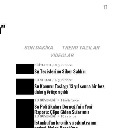
u"
SON DAKIKA
TREND YAZILAR
VIDEOLAR
DIJITAL SU
3 gün önce
Su Tesislerine Siber Saldırı
SU YASASI
5 gün önce
Su Kanunu Taslağı 13 yıl sonra bir kez
daha görüşe açıldı
SU GÜVENLIĞI
1 hafta önce
Su Politikaları Derneği’nin Yeni
Raporu: Çöpe Giden Sularımız
SU GÜVENLIĞI
10 ay önce
İstanbul’un kronik su sıkıntısının