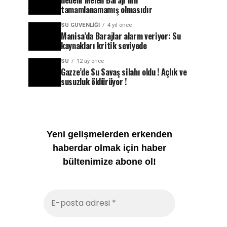
nedeni Melen Barajı’nın
tamamlanamamış olmasıdır
SU GÜVENLIĞI
4 yıl önce
Manisa’da Barajlar alarm veriyor: Su
kaynakları kritik seviyede
SU
12 ay önce
Gazze’de Su Savaş silahı oldu ! Açlık ve
susuzluk öldürüyor !
Yeni gelişmelerden erkenden
haberdar olmak için haber
bültenimize abone ol!