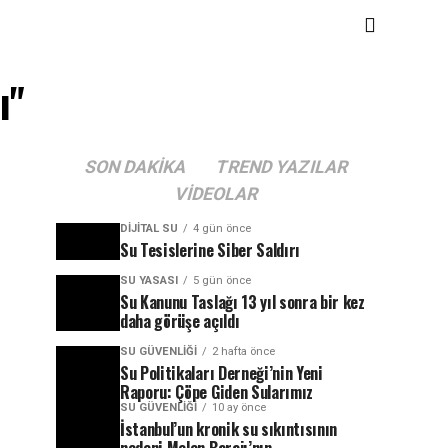
ı"
SON DAKIKA
TREND YAZILAR
VIDEOLAR
DIJITAL SU
4 gün önce
Su Tesislerine Siber Saldırı
SU YASASI
5 gün önce
Su Kanunu Taslağı 13 yıl sonra bir kez
daha görüşe açıldı
SU GÜVENLIĞI
2 hafta önce
Su Politikaları Derneği’nin Yeni
Raporu: Çöpe Giden Sularımız
SU GÜVENLIĞI
10 ay önce
İstanbul’un kronik su sıkıntısının