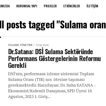
IMIZDA
KURUMSAL YAPI
PROJELER
ETKINLIKLER
İLETIŞIM
ll posts tagged "Sulama oran
SULAMA YÖNETIMI
12 ay önce
Dr.Satana: DSİ Sulama Sektöründe
Performans Göstergelerinin Reformu
Gerekli
DSİ’nin, performans izleme sistemini Toplam
Sulama Oranı (TIR) nın ötesine taşıması
gerekmektedir. Hazırlayan: Dr. Suha SATANA –
Ekonomist/Kıdemli Danışman, SPD Üyesi 16
Agustos, 2025 1. Giriş...