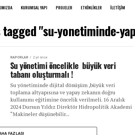
IMIZDA
KURUMSAL YAPI
PROJELER
ETKINLIKLER
İLETIŞIM
s tagged "su-yonetiminde-ya
RAPORLAR
2 yıl önce
Su yönetimi öncelikle büyük veri
tabanı oluşturmalı !
Su yönetiminde dijital dönüşüm ,büyük veri
toplama altyapısına ve yapay zekanın doğru
kullanımı eğitimine öncelik verilmeli. 16 Aralık
2024 Dursun Yıldız Direktör Hidropolitik Akademi
“Makineler düşünebilir...
AHA FAZLASI