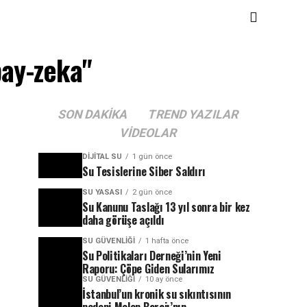
pay-zeka"
SON DAKIKA
TREND YAZILAR
VIDEOLAR
DIJITAL SU
1 gün önce
Su Tesislerine Siber Saldırı
SU YASASI
2 gün önce
Su Kanunu Taslağı 13 yıl sonra bir kez
daha görüşe açıldı
SU GÜVENLIĞI
1 hafta önce
Su Politikaları Derneği’nin Yeni
Raporu: Çöpe Giden Sularımız
SU GÜVENLIĞI
10 ay önce
İstanbul’un kronik su sıkıntısının