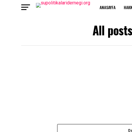
ANASAYFA
HAKK
All post
D