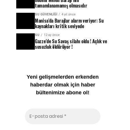
nedeni Melen Barajı’nın
tamamlanamamış olmasıdır
SU GÜVENLIĞI
4 yıl önce
Manisa’da Barajlar alarm veriyor: Su
kaynakları kritik seviyede
SU
12 ay önce
Gazze’de Su Savaş silahı oldu ! Açlık ve
susuzluk öldürüyor !
Yeni gelişmelerden erkenden
haberdar olmak için haber
bültenimize abone ol!