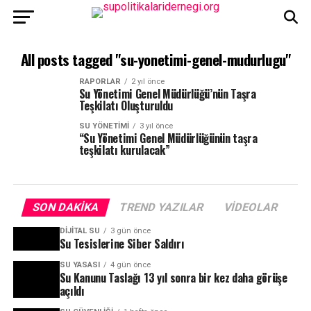
All posts tagged "su-yonetimi-genel-mudurlugu"
RAPORLAR
2 yıl önce
Su Yönetimi Genel Müdürlüğü’nün Taşra
Teşkilatı Oluşturuldu
SU YÖNETIMI
3 yıl önce
“Su Yönetimi Genel Müdürlüğünün taşra
teşkilatı kurulacak”
SON DAKIKA
TREND YAZILAR
VIDEOLAR
DIJITAL SU
3 gün önce
Su Tesislerine Siber Saldırı
SU YASASI
4 gün önce
Su Kanunu Taslağı 13 yıl sonra bir kez daha görüşe
açıldı