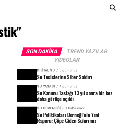
stik"
SON DAKIKA
TREND YAZILAR
VIDEOLAR
DIJITAL SU
3 gün önce
Su Tesislerine Siber Saldırı
SU YASASI
4 gün önce
Su Kanunu Taslağı 13 yıl sonra bir kez
daha görüşe açıldı
SU GÜVENLIĞI
1 hafta önce
Su Politikaları Derneği’nin Yeni
Raporu: Çöpe Giden Sularımız