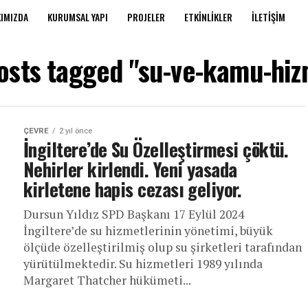
IMIZDA
KURUMSAL YAPI
PROJELER
ETKINLIKLER
İLETIŞIM
posts tagged "su-ve-kamu-hiz
ÇEVRE
2 yıl önce
İngiltere’de Su Özelleştirmesi çöktü.
Nehirler kirlendi. Yeni yasada
kirletene hapis cezası geliyor.
Dursun Yıldız SPD Başkanı 17 Eylül 2024
İngiltere’de su hizmetlerinin yönetimi, büyük
ölçüde özelleştirilmiş olup su şirketleri tarafından
yürütülmektedir. Su hizmetleri 1989 yılında
Margaret Thatcher hükümeti...