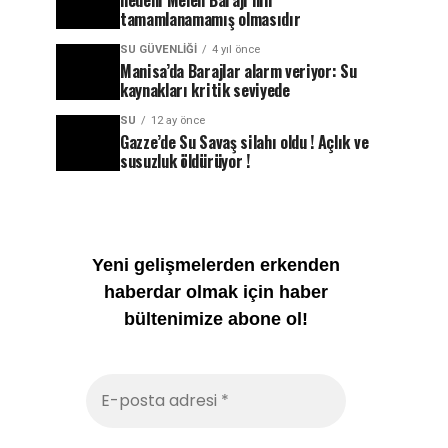
nedeni Melen Barajı’nın
tamamlanamamış olmasıdır
SU GÜVENLIĞI
4 yıl önce
Manisa’da Barajlar alarm veriyor: Su
kaynakları kritik seviyede
SU
12 ay önce
Gazze’de Su Savaş silahı oldu ! Açlık ve
susuzluk öldürüyor !
Yeni gelişmelerden erkenden
haberdar olmak için haber
bültenimize abone ol!