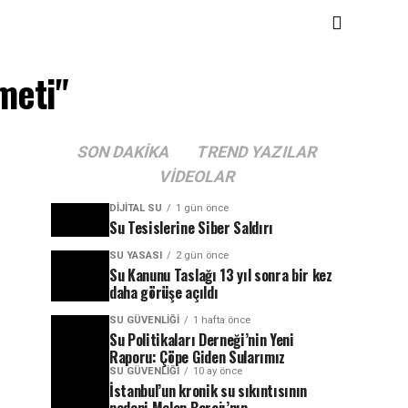
meti"
SON DAKIKA
TREND YAZILAR
VIDEOLAR
DIJITAL SU
1 gün önce
Su Tesislerine Siber Saldırı
SU YASASI
2 gün önce
Su Kanunu Taslağı 13 yıl sonra bir kez
daha görüşe açıldı
SU GÜVENLIĞI
1 hafta önce
Su Politikaları Derneği’nin Yeni
Raporu: Çöpe Giden Sularımız
SU GÜVENLIĞI
10 ay önce
İstanbul’un kronik su sıkıntısının