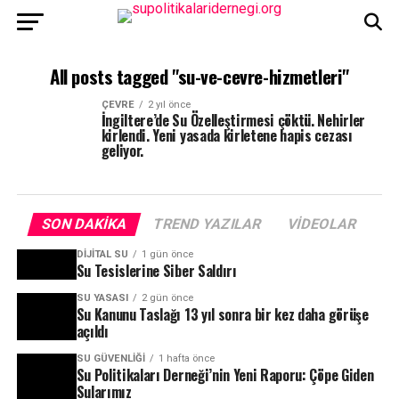
All posts tagged "su-ve-cevre-hizmetleri"
ÇEVRE
2 yıl önce
İngiltere’de Su Özelleştirmesi çöktü. Nehirler
kirlendi. Yeni yasada kirletene hapis cezası
geliyor.
SON DAKIKA
TREND YAZILAR
VIDEOLAR
DIJITAL SU
1 gün önce
Su Tesislerine Siber Saldırı
SU YASASI
2 gün önce
Su Kanunu Taslağı 13 yıl sonra bir kez daha görüşe
açıldı
SU GÜVENLIĞI
1 hafta önce
Su Politikaları Derneği’nin Yeni Raporu: Çöpe Giden
Sularımız