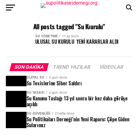
All posts tagged "Su Kıurulu"
SU YÖNETIMI
11 ay önce
ULUSAL SU KURULU YENİ KARARLAR ALDI
SON DAKIKA
TREND YAZILAR
VIDEOLAR
DIJITAL SU
5 gün önce
Su Tesislerine Siber Saldırı
SU YASASI
6 gün önce
Su Kanunu Taslağı 13 yıl sonra bir kez daha görüşe
açıldı
SU GÜVENLIĞI
2 hafta önce
Su Politikaları Derneği’nin Yeni Raporu: Çöpe Giden
Sularımız