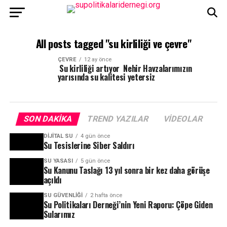
All posts tagged "su kirliliği ve çevre"
ÇEVRE
12 ay önce
Su kirliliği artıyor Nehir Havzalarımızın
yarısında su kalitesi yetersiz
SON DAKIKA
TREND YAZILAR
VIDEOLAR
DIJITAL SU
4 gün önce
Su Tesislerine Siber Saldırı
SU YASASI
5 gün önce
Su Kanunu Taslağı 13 yıl sonra bir kez daha görüşe
açıldı
SU GÜVENLIĞI
2 hafta önce
Su Politikaları Derneği’nin Yeni Raporu: Çöpe Giden
Sularımız