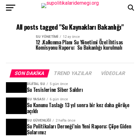
All posts tagged "Su Kaynakları Bakanlığı"
SU YÖNETIMI
12 ay önce
12 .Kalkınma Planı Su Yönetimi Özel İhtisas
Komisyonu Raporu: Su Bakanlığı kurulmalı
SON DAKIKA
TREND YAZILAR
VIDEOLAR
DIJITAL SU
5 gün önce
Su Tesislerine Siber Saldırı
SU YASASI
6 gün önce
Su Kanunu Taslağı 13 yıl sonra bir kez daha görüşe
açıldı
SU GÜVENLIĞI
2 hafta önce
Su Politikaları Derneği’nin Yeni Raporu: Çöpe Giden
Sularımız