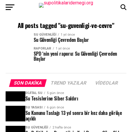
All posts tagged "su-guvenligi-ve-cevre"
SU GÜVENLIĞI
1 yıl önce
Su Güvenliği Çevreden Başlar
RAPORLAR
1 yıl önce
SPD ‘nin yeni raporu: Su Güvenliği Çevreden
Başlar
SON DAKIKA
TREND YAZILAR
VIDEOLAR
DIJITAL SU
5 gün önce
Su Tesislerine Siber Saldırı
SU YASASI
6 gün önce
Su Kanunu Taslağı 13 yıl sonra bir kez daha görüşe
açıldı
SU GÜVENLIĞI
2 hafta önce